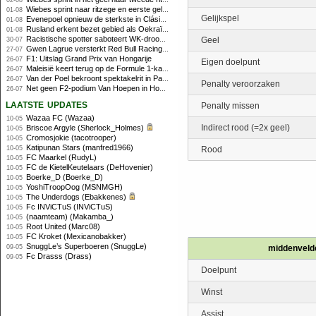
02-08
Wiebes sprint naar ritzege en eerste gele trui in Tour Femmes
01-08
Gelijkspel
Evenepoel opnieuw de sterkste in Clásica San Sebastián
01-08
Rusland erkent bezet gebied als Oekraïens voor opheffing IOC-schorsing
01-08
Racistische spotter saboteert WK-droom van powerliftster
Geel
30-07
Gwen Lagrue versterkt Red Bull Racing vanaf 2027
27-07
F1: Uitslag Grand Prix van Hongarije
26-07
Eigen doelpunt
Maleisië keert terug op de Formule 1-kalender in 2026
26-07
Van der Poel bekroont spektakelrit in Parijs met nipte zege; eindzege Pogacar
26-07
Penalty veroorzaken
Net geen F2-podium Van Hoepen in Hongarije, Leon maakt indruk
26-07
laatste updates
Penalty missen
Wazaa FC (Wazaa)
10-05
Indirect rood (=2x geel)
Briscoe Argyle (Sherlock_Holmes)
10-05
Cromosjokie (tacotrooper)
10-05
Katipunan Stars (manfred1966)
10-05
Rood
FC Maarkel (RudyL)
10-05
FC de KietelKeutelaars (DeHovenier)
10-05
Boerke_D (Boerke_D)
10-05
YoshiTroopOog (MSNMGH)
10-05
The Underdogs (Ebakkenes)
10-05
Fc INViCTuS (INViCTuS)
10-05
(naamteam) (Makamba_)
10-05
Root United (Marc08)
10-05
FC Kroket (Mexicanobakker)
10-05
SnuggLe’s Superboeren (SnuggLe)
09-05
middenveld
Fc Drasss (Drass)
09-05
Doelpunt
Winst
Assist