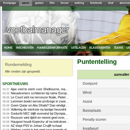
frontpage
sport
games
film
forum
weblog
fotoboek
chat
abonne
home
inschrijven
managerinformatie
uitslagen
klassementen
teams
u
Puntentelling
Rondemelding
Alle ronden zijn gespeeld.
aanvaller
sportnieuws
Doelpunt
Ajax veel te sterk voor Shelbourne, maar houdt schade beperkt
03:37
Winst
Nieuwkomers schitteren bij ruime Europese zege FC Twente
02:34
Le Court wint na nerveuze finale, Pieterse derde
06-08
Lemmen boekt eerste profzege in zware Ronde van Polen-rit
Assist
06-08
Geen Qatar en Abu Dhabi? Dan eindigt Formule 1-seizoen mogelijk in Europa
05-08
Vollering de sterkste na lastige heuvelrit
05-08
Basisplaats
Gedurfd NEC blijft overeind bij Olympiakos
05-08
Reusser wint tijdrit en neemt geel over, Nooijen knap tweede
04-08
Penalty scoren
Haugset houdt Kopecky af na indrukwekkende solo van 86 kilometer
03-08
AZ klopt PSV in Johan Cruijff-schaal
02-08
Invalbeurt
Wiebes sprint in het geel naar tweede ritzege