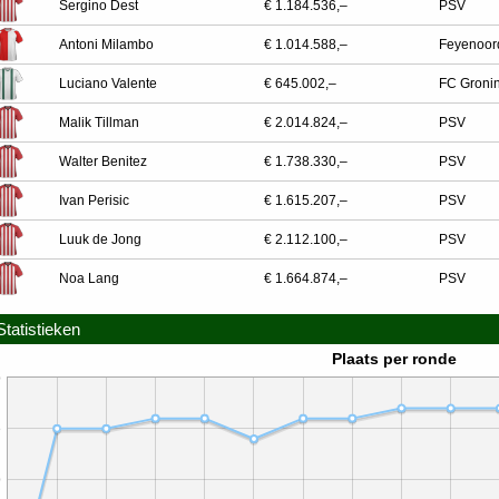
Sergino Dest
€ 1.184.536,–
PSV
Antoni Milambo
€ 1.014.588,–
Feyenoor
Luciano Valente
€ 645.002,–
FC Groni
Malik Tillman
€ 2.014.824,–
PSV
Walter Benitez
€ 1.738.330,–
PSV
Ivan Perisic
€ 1.615.207,–
PSV
Luuk de Jong
€ 2.112.100,–
PSV
Noa Lang
€ 1.664.874,–
PSV
Statistieken
Plaats per ronde
0
5
0