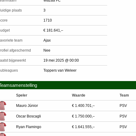
Teamnaam
Wazaa FC
uidige plaats
3
core
1710
udget
€ 181.641,–
avoriete team
Ajax
rofiel afgeschermd
Nee
aatst bijgewerkt
19 mei 2025 @ 00:00
ubleagues
Toppers van Weleer
Teamsamenstelling
Speler
Waarde
Team
Mauro Júnior
€ 1.400.701,–
PSV
Oscar Boscagli
€ 1.750.000,–
PSV
Ryan Flamingo
€ 1.641.555,–
PSV