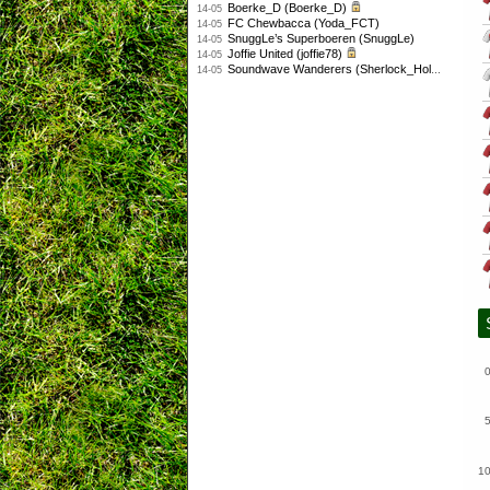
Boerke_D (Boerke_D)
14-05
FC Chewbacca (Yoda_FCT)
14-05
SnuggLe’s Superboeren (SnuggLe)
14-05
Joffie United (joffie78)
14-05
Soundwave Wanderers (Sherlock_Holmes)
14-05
1