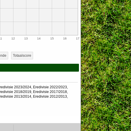
11
12
13
14
15
16
17
onde
Totaalscore
redivisie 2023/2024
,
Eredivisie 2022/2023
,
redivisie 2018/2019
,
Eredivisie 2017/2018
,
redivisie 2013/2014
,
Eredivisie 2012/2013
,