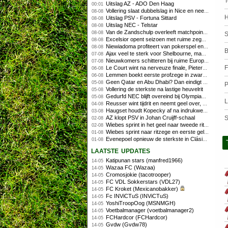
Uitslag AZ - ADO Den Haag
00:01
Vollering slaat dubbelslag in Nice en neemt geel over
08-08
H
Uitslag PSV - Fortuna Sittard
08-08
Uitslag NEC - Telstar
08-08
Van de Zandschulp overleeft matchpoints, ook Griekspoor verder in Montreal
08-08
S
Excelsior opent seizoen met ruime zege op promovendus Cambuur
08-08
Niewiadoma profiteert van pokerspel en grijpt geel op Ventoux
08-08
B
Ajax veel te sterk voor Shelbourne, maar houdt schade beperkt
07-08
Nieuwkomers schitteren bij ruime Europese zege FC Twente
07-08
F
Le Court wint na nerveuze finale, Pieterse derde
06-08
Lemmen boekt eerste profzege in zware Ronde van Polen-rit
06-08
Geen Qatar en Abu Dhabi? Dan eindigt Formule 1-seizoen mogelijk in Europa
05-08
P
Vollering de sterkste na lastige heuvelrit
05-08
Gedurfd NEC blijft overeind bij Olympiakos
05-08
L
Reusser wint tijdrit en neemt geel over, Nooijen knap tweede
04-08
Haugset houdt Kopecky af na indrukwekkende solo van 86 kilometer
03-08
AZ klopt PSV in Johan Cruijff-schaal
S
02-08
Wiebes sprint in het geel naar tweede ritzege
02-08
Wiebes sprint naar ritzege en eerste gele trui in Tour Femmes
01-08
Evenepoel opnieuw de sterkste in Clásica San Sebastián
01-08
laatste updates
Katipunan stars (manfred1966)
14-05
Wazaa FC (Wazaa)
14-05
Cromosjokie (tacotrooper)
14-05
FC VDL Sokkerstars (VDL27)
14-05
FC Kroket (Mexicanobakker)
14-05
Fc INViCTuS (INViCTuS)
14-05
YoshiTroopOog (MSNMGH)
14-05
Voetbalmanager (voetbalmanager2)
14-05
FCHardcor (FCHardcor)
14-05
Gvdw (Gvdw78)
14-05