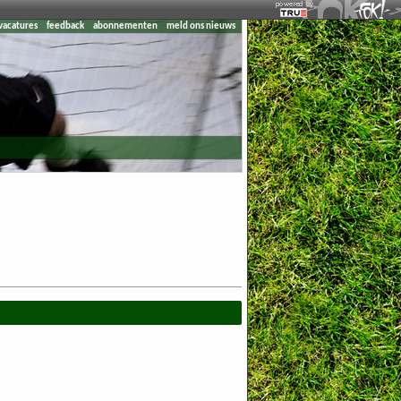
vacatures
feedback
abonnementen
meld ons nieuws