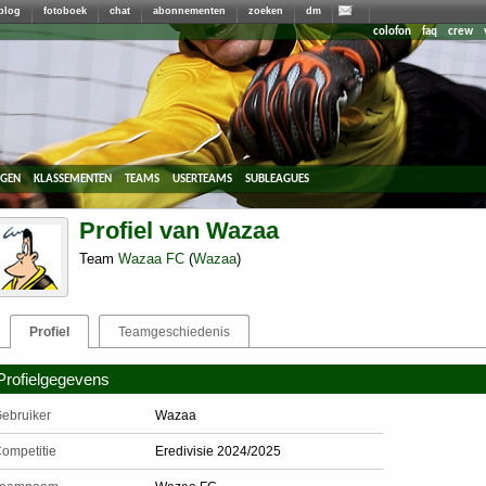
blog
fotoboek
chat
abonnementen
zoeken
dm
colofon
faq
crew
agen
klassementen
teams
userteams
subleagues
Profiel van Wazaa
Team
Wazaa FC
(
Wazaa
)
Profiel
Teamgeschiedenis
Profielgegevens
ebruiker
Wazaa
ompetitie
Eredivisie 2024/2025