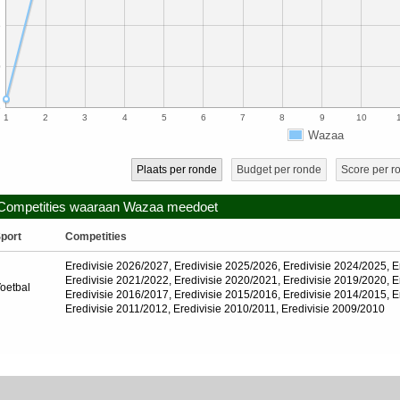
5
0
5
1
2
3
4
5
6
7
8
9
10
Wazaa
Plaats per ronde
Budget per ronde
Score per r
Competities waaraan Wazaa meedoet
port
Competities
Eredivisie 2026/2027
,
Eredivisie 2025/2026
,
Eredivisie 2024/2025
,
E
Eredivisie 2021/2022
,
Eredivisie 2020/2021
,
Eredivisie 2019/2020
,
E
oetbal
Eredivisie 2016/2017
,
Eredivisie 2015/2016
,
Eredivisie 2014/2015
,
E
Eredivisie 2011/2012
,
Eredivisie 2010/2011
,
Eredivisie 2009/2010