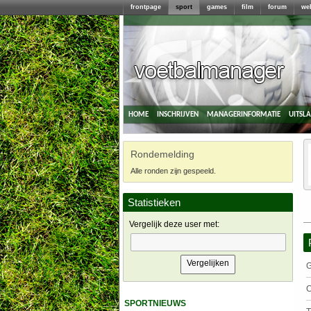
frontpage
sport
games
film
forum
we
home
inschrijven
managerinformatie
uitsl
Rondemelding
Alle ronden zijn gespeeld.
Statistieken
Vergelijk deze user met:
G
C
sportnieuws