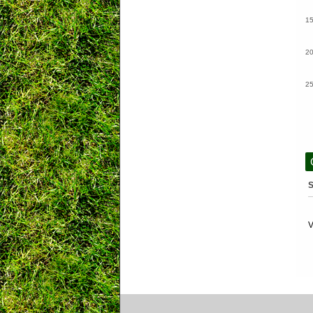
1
2
2
S
V