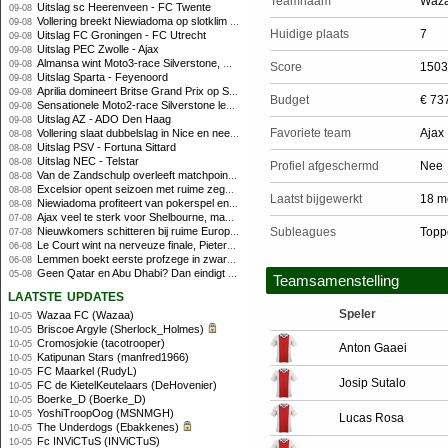
Teamnaam
Waz
Uitslag sc Heerenveen - FC Twente
09-08
Vollering breekt Niewiadoma op slotklim en pakt tweede eindzege
09-08
Huidige plaats
7
Uitslag FC Groningen - FC Utrecht
09-08
Uitslag PEC Zwolle - Ajax
09-08
Almansa wint Moto3-race Silverstone, Uriarte profiteert niet van afwezige kampioenschapsleider
09-08
Score
1503
Uitslag Sparta - Feyenoord
09-08
Aprilia domineert Britse Grand Prix op Silverstone met dubbele top-3
09-08
Budget
€ 73
Sensationele Moto2-race Silverstone levert nieuwe winnaar op, Nederlanders buiten de punten
09-08
Uitslag AZ - ADO Den Haag
09-08
Favoriete team
Ajax
Vollering slaat dubbelslag in Nice en neemt geel over
08-08
Uitslag PSV - Fortuna Sittard
08-08
Uitslag NEC - Telstar
08-08
Profiel afgeschermd
Nee
Van de Zandschulp overleeft matchpoints, ook Griekspoor verder in Montreal
08-08
Excelsior opent seizoen met ruime zege op promovendus Cambuur
08-08
Laatst bijgewerkt
18 m
Niewiadoma profiteert van pokerspel en grijpt geel op Ventoux
08-08
Ajax veel te sterk voor Shelbourne, maar houdt schade beperkt
07-08
Nieuwkomers schitteren bij ruime Europese zege FC Twente
Subleagues
Topp
07-08
Le Court wint na nerveuze finale, Pieterse derde
06-08
Lemmen boekt eerste profzege in zware Ronde van Polen-rit
06-08
Geen Qatar en Abu Dhabi? Dan eindigt Formule 1-seizoen mogelijk in Europa
05-08
Teamsamenstelling
laatste updates
Speler
Wazaa FC (Wazaa)
10-05
Briscoe Argyle (Sherlock_Holmes)
10-05
Cromosjokie (tacotrooper)
10-05
Anton Gaaei
Katipunan Stars (manfred1966)
10-05
FC Maarkel (RudyL)
10-05
Josip Sutalo
FC de KietelKeutelaars (DeHovenier)
10-05
Boerke_D (Boerke_D)
10-05
YoshiTroopOog (MSNMGH)
10-05
Lucas Rosa
The Underdogs (Ebakkenes)
10-05
Fc INViCTuS (INViCTuS)
10-05