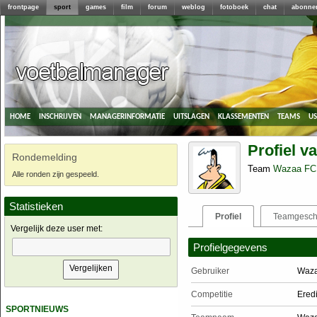
frontpage
sport
games
film
forum
weblog
fotoboek
chat
abonne
home
inschrijven
managerinformatie
uitslagen
klassementen
teams
u
Profiel v
Rondemelding
Team
Wazaa FC
Alle ronden zijn gespeeld.
Statistieken
Profiel
Teamgesch
Vergelijk deze user met:
Profielgegevens
Gebruiker
Waz
Competitie
Ered
sportnieuws