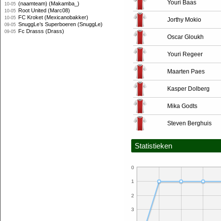
Youri Baas
(naamteam) (Makamba_)
10-05
Root United (Marc08)
10-05
FC Kroket (Mexicanobakker)
10-05
Jorthy Mokio
SnuggLe’s Superboeren (SnuggLe)
09-05
Fc Drasss (Drass)
09-05
Oscar Gloukh
Youri Regeer
Maarten Paes
Kasper Dolberg
Mika Godts
Steven Berghuis
Statistieken
0
1
2
3