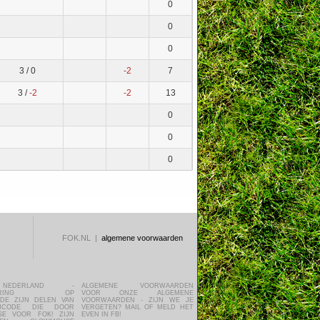
0
0
0
3 /
0
-2
7
3 /
-2
-2
13
0
0
0
FOK.NL |
algemene voorwaarden
EVEN IN FB!