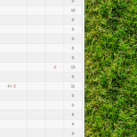
0
10
0
0
0
0
0
-2
15
0
4 /
-2
11
0
0
6
4
0