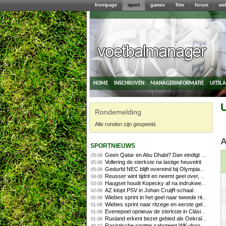
frontpage
sport
games
film
forum
we
home
inschrijven
managerinformatie
uitsl
U
Rondemelding
Alle ronden zijn gespeeld.
A
sportnieuws
Geen Qatar en Abu Dhabi? Dan eindigt Formule 1-seizoen mogelijk in Europa
05-08
Vollering de sterkste na lastige heuvelrit
05-08
Gedurfd NEC blijft overeind bij Olympiakos
05-08
Reusser wint tijdrit en neemt geel over, Nooijen knap tweede
04-08
Haugset houdt Kopecky af na indrukwekkende solo van 86 kilometer
03-08
AZ klopt PSV in Johan Cruijff-schaal
02-08
Wiebes sprint in het geel naar tweede ritzege
02-08
Wiebes sprint naar ritzege en eerste gele trui in Tour Femmes
01-08
Evenepoel opnieuw de sterkste in Clásica San Sebastián
01-08
Rusland erkent bezet gebied als Oekraïens voor opheffing IOC-schorsing
01-08
Racistische spotter saboteert WK-droom van powerliftster