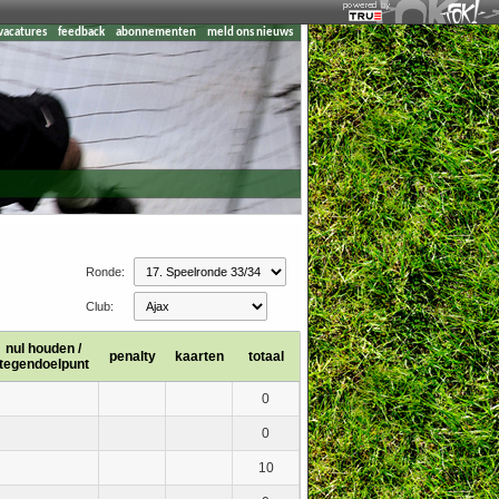
vacatures
feedback
abonnementen
meld ons nieuws
Ronde:
Club:
nul houden /
penalty
kaarten
totaal
tegendoelpunt
0
0
10