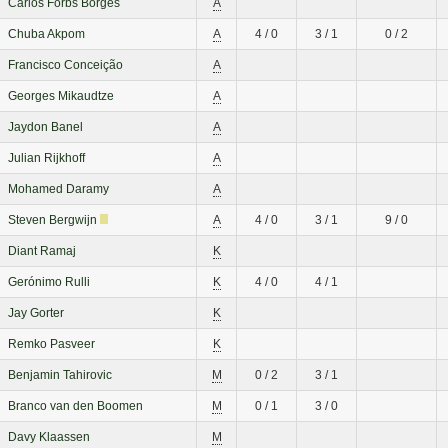
Carlos Forbs Borges
A
Chuba Akpom
A
4 / 0
3 / 1
0 / 2
Francisco Conceição
A
Georges Mikaudtze
A
Jaydon Banel
A
Julian Rijkhoff
A
Mohamed Daramy
A
Steven Bergwijn
A
4 / 0
3 / 1
9 / 0
Diant Ramaj
K
Gerónimo Rulli
K
4 / 0
4 / 1
Jay Gorter
K
Remko Pasveer
K
Benjamin Tahirovic
M
0 / 2
3 / 1
Branco van den Boomen
M
0 / 1
3 / 0
Davy Klaassen
M