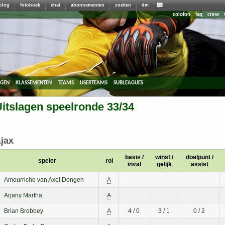
blog
fotoboek
chat
abonnementen
zoeken
dm
colofon
faq
crew
agen
klassementen
teams
userteams
subleagues
itslagen speelronde 33/34
jax
basis /
winst /
doelpunt /
speler
rol
inval
gelijk
assist
Amourricho van Axel Dongen
A
Arjany Martha
A
Brian Brobbey
A
4 / 0
3 / 1
0 / 2