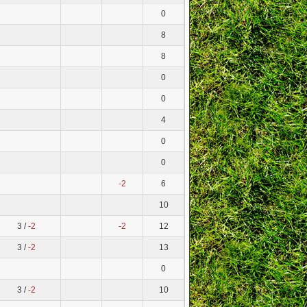
0
8
8
0
0
4
0
0
-2
6
10
3 /
-2
-2
12
3 /
-2
13
0
3 /
-2
10