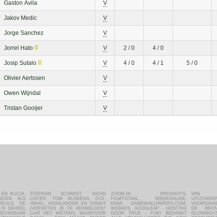
Gaston Ávila
V
Jakov Medic
V
Jorge Sanchez
V
Jorrel Hato
V
2 / 0
4 / 0
Josip Sutalo
V
4 / 0
4 / 1
5 / 0
Olivier Aertssen
V
Owen Wijndal
V
Tristan Gooijer
V