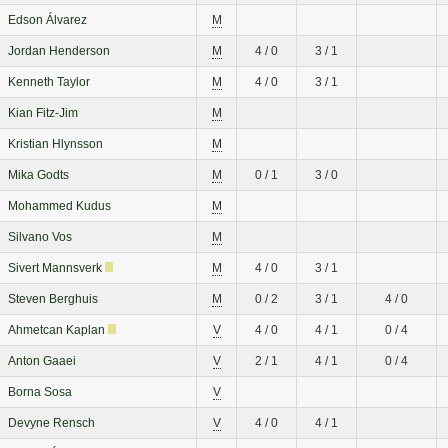
Edson Álvarez
M
Jordan Henderson
M
4 / 0
3 / 1
Kenneth Taylor
M
4 / 0
3 / 1
Kian Fitz-Jim
M
Kristian Hlynsson
M
Mika Godts
M
0 / 1
3 / 0
Mohammed Kudus
M
Silvano Vos
M
Sivert Mannsverk
M
4 / 0
3 / 1
Steven Berghuis
M
0 / 2
3 / 1
4 / 0
Ahmetcan Kaplan
V
4 / 0
4 / 1
0 / 4
Anton Gaaei
V
2 / 1
4 / 1
0 / 4
Borna Sosa
V
Devyne Rensch
V
4 / 0
4 / 1