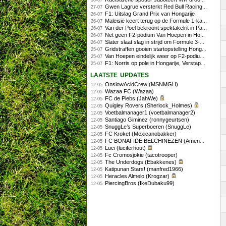
30-07
Gwen Lagrue versterkt Red Bull Racing vanaf 2027
27-07
F1: Uitslag Grand Prix van Hongarije
26-07
Maleisië keert terug op de Formule 1-kalender in 2026
26-07
Van der Poel bekroont spektakelrit in Parijs met nipte zege; eindzege Pogacar
26-07
Net geen F2-podium Van Hoepen in Hongarije, Leon maakt indruk
26-07
Slater slaat slag in strijd om Formule 3-kampioenschap op Hungaroring
26-07
Gridstraffen gooien startopstelling Hongaarse Grand Prix flink overhoop
25-07
Van Hoepen eindelijk weer op F2-podium, Mini wint sprintrace op Hungaroring
25-07
F1: Norris op pole in Hongarije, Verstappen zesde
25-07
laatste updates
OnslowAcidCrew (MSNMGH)
12-05
Wazaa FC (Wazaa)
12-05
FC de Plebs (JahWe)
12-05
Quigley Rovers (Sherlock_Holmes)
12-05
Voetbalmanager1 (voetbalmanager2)
12-05
Santiago Giminez (ronnygeurtsen)
12-05
SnuggLe’s Superboeren (SnuggLe)
12-05
FC Kroket (Mexicanobakker)
12-05
FC BONAFIDE BELCHINEZEN (AmenhotepIV)
12-05
Luci (luciferhout)
12-05
Fc Cromosjokie (tacotrooper)
12-05
The Underdogs (Ebakkenes)
12-05
Katipunan Stars! (manfred1966)
12-05
Heracles Almelo (Krogzar)
12-05
PiercingBros (IkeDubaku99)
12-05