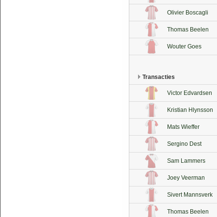
Olivier Boscagli
Thomas Beelen
Wouter Goes
Transacties
Victor Edvardsen
Kristian Hlynsson
Mats Wieffer
Sergino Dest
Sam Lammers
Joey Veerman
Sivert Mannsverk
Thomas Beelen