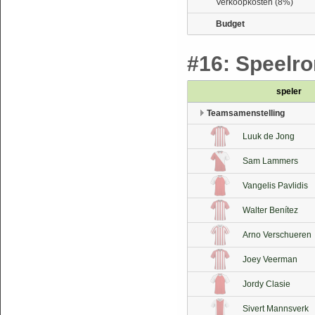
Verkoopkosten (8%)
Budget
#16: Speelron
speler
Teamsamenstelling
Luuk de Jong
Sam Lammers
Vangelis Pavlidis
Walter Benítez
Arno Verschueren
Joey Veerman
Jordy Clasie
Sivert Mannsverk