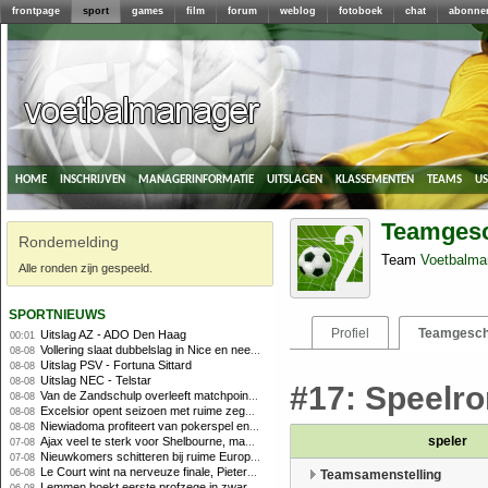
frontpage
sport
games
film
forum
weblog
fotoboek
chat
abonne
home
inschrijven
managerinformatie
uitslagen
klassementen
teams
u
Teamgesc
Rondemelding
Team
Voetbalma
Alle ronden zijn gespeeld.
sportnieuws
Profiel
Teamgesch
Uitslag AZ - ADO Den Haag
00:01
Vollering slaat dubbelslag in Nice en neemt geel over
08-08
Uitslag PSV - Fortuna Sittard
08-08
Uitslag NEC - Telstar
08-08
#17: Speelro
Van de Zandschulp overleeft matchpoints, ook Griekspoor verder in Montreal
08-08
Excelsior opent seizoen met ruime zege op promovendus Cambuur
08-08
Niewiadoma profiteert van pokerspel en grijpt geel op Ventoux
08-08
speler
Ajax veel te sterk voor Shelbourne, maar houdt schade beperkt
07-08
Nieuwkomers schitteren bij ruime Europese zege FC Twente
07-08
Le Court wint na nerveuze finale, Pieterse derde
06-08
Teamsamenstelling
Lemmen boekt eerste profzege in zware Ronde van Polen-rit