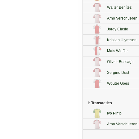
Walter Benítez
Arno Verschueren
Jordy Clasie
Kristian Hlynsson
Mats Wieffer
Olivier Boscagli
Sergino Dest
Wouter Goes
Transacties
Ivo Pinto
Arno Verschueren