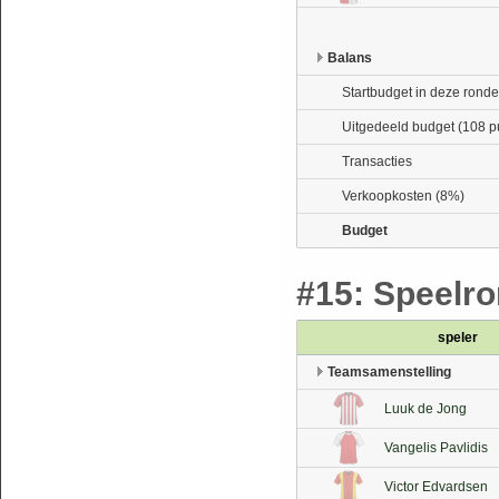
Balans
Startbudget in deze ronde
Uitgedeeld budget (108 p
Transacties
Verkoopkosten (8%)
Budget
#15: Speelron
speler
Teamsamenstelling
Luuk de Jong
Vangelis Pavlidis
Victor Edvardsen