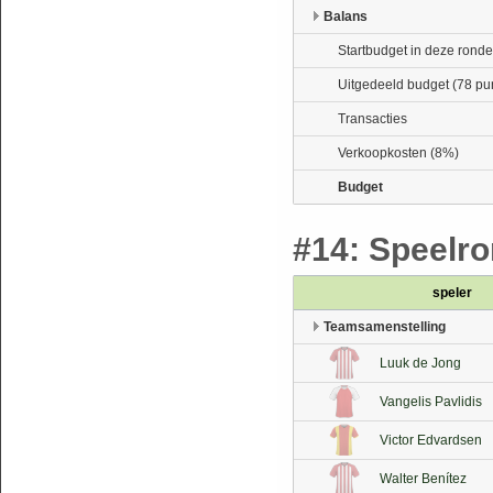
Balans
Startbudget in deze ronde
Uitgedeeld budget (78 pu
Transacties
Verkoopkosten (8%)
Budget
#14: Speelron
speler
Teamsamenstelling
Luuk de Jong
Vangelis Pavlidis
Victor Edvardsen
Walter Benítez