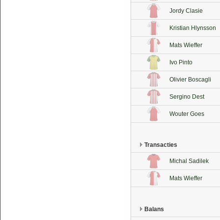
Jordy Clasie
Kristian Hlynsson
Mats Wieffer
Ivo Pinto
Olivier Boscagli
Sergino Dest
Wouter Goes
Transacties
Michal Sadilek
Mats Wieffer
Balans