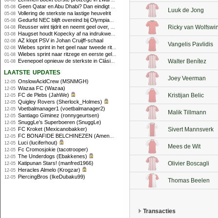
06-08
Geen Qatar en Abu Dhabi? Dan eindigt Formule 1-seizoen mogelijk in Europa
05-08
Luuk de Jong
Vollering de sterkste na lastige heuvelrit
05-08
Gedurfd NEC blijft overeind bij Olympiakos
05-08
Reusser wint tijdrit en neemt geel over, Nooijen knap tweede
Ricky van Wolfswi
04-08
Haugset houdt Kopecky af na indrukwekkende solo van 86 kilometer
03-08
AZ klopt PSV in Johan Cruijff-schaal
02-08
Vangelis Pavlidis
Wiebes sprint in het geel naar tweede ritzege
02-08
Wiebes sprint naar ritzege en eerste gele trui in Tour Femmes
01-08
Evenepoel opnieuw de sterkste in Clásica San Sebastián
Walter Benítez
01-08
laatste updates
Joey Veerman
OnslowAcidCrew (MSNMGH)
12-05
Wazaa FC (Wazaa)
12-05
FC de Plebs (JahWe)
Kristijan Belic
12-05
Quigley Rovers (Sherlock_Holmes)
12-05
Voetbalmanager1 (voetbalmanager2)
12-05
Malik Tillmann
Santiago Giminez (ronnygeurtsen)
12-05
SnuggLe’s Superboeren (SnuggLe)
12-05
FC Kroket (Mexicanobakker)
Sivert Mannsverk
12-05
FC BONAFIDE BELCHINEZEN (AmenhotepIV)
12-05
Luci (luciferhout)
12-05
Mees de Wit
Fc Cromosjokie (tacotrooper)
12-05
The Underdogs (Ebakkenes)
12-05
Katipunan Stars! (manfred1966)
Olivier Boscagli
12-05
Heracles Almelo (Krogzar)
12-05
PiercingBros (IkeDubaku99)
12-05
Thomas Beelen
Transacties