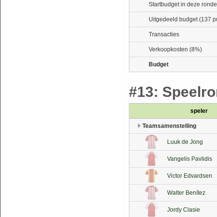
Startbudget in deze ronde
Uitgedeeld budget (137 p
Transacties
Verkoopkosten (8%)
Budget
#13: Speelro
speler
Teamsamenstelling
Luuk de Jong
Vangelis Pavlidis
Victor Edvardsen
Walter Benítez
Jordy Clasie