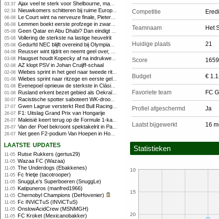
Ajax veel te sterk voor Shelbourne, maar houdt schade beperkt
03:37
Nieuwkomers schitteren bij ruime Europese zege FC Twente
02:34
Competitie
Ered
Le Court wint na nerveuze finale, Pieterse derde
06-08
Lemmen boekt eerste profzege in zware Ronde van Polen-rit
06-08
Teamnaam
Het S
Geen Qatar en Abu Dhabi? Dan eindigt Formule 1-seizoen mogelijk in Europa
05-08
Vollering de sterkste na lastige heuvelrit
05-08
Huidige plaats
21
Gedurfd NEC blijft overeind bij Olympiakos
05-08
Reusser wint tijdrit en neemt geel over, Nooijen knap tweede
04-08
Haugset houdt Kopecky af na indrukwekkende solo van 86 kilometer
03-08
Score
1659
AZ klopt PSV in Johan Cruijff-schaal
02-08
Wiebes sprint in het geel naar tweede ritzege
02-08
Budget
€ 1.
Wiebes sprint naar ritzege en eerste gele trui in Tour Femmes
01-08
Evenepoel opnieuw de sterkste in Clásica San Sebastián
01-08
Favoriete team
FC G
Rusland erkent bezet gebied als Oekraïens voor opheffing IOC-schorsing
01-08
Racistische spotter saboteert WK-droom van powerliftster
30-07
Gwen Lagrue versterkt Red Bull Racing vanaf 2027
27-07
Profiel afgeschermd
Ja
F1: Uitslag Grand Prix van Hongarije
26-07
Maleisië keert terug op de Formule 1-kalender in 2026
26-07
Laatst bijgewerkt
16 m
Van der Poel bekroont spektakelrit in Parijs met nipte zege; eindzege Pogacar
26-07
Net geen F2-podium Van Hoepen in Hongarije, Leon maakt indruk
26-07
laatste updates
Statistieken
Rutse Rukkers (gertus29)
11-05
Wazaa FC (Wazaa)
11-05
The Underdogs (Ebakkenes)
11-05
10
Fc frietje (tacotrooper)
11-05
SnuggLe’s Superboeren (SnuggLe)
11-05
Katipuneros (manfred1966)
11-05
15
Chernobyl Champions (DeHovenier)
11-05
Fc INViCTuS (INViCTuS)
11-05
OnslowAcidCrew (MSNMGH)
11-05
20
FC Kroket (Mexicanobakker)
11-05