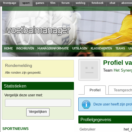
frontpage
sport
games
film
forum
weblog
fotoboek
chat
abonne
home
inschrijven
managerinformatie
uitslagen
klassementen
teams
u
Profiel v
Rondemelding
Team
Het Synerg
Alle ronden zijn gespeeld.
Statistieken
Profiel
Teamgesch
Vergelijk deze user met:
Deze user heeft zijn pro
Profielgegevens
sportnieuws
Gebruiker
het_