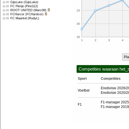
GijsLuke (GijsLuke)
11-05
FC Pienjo (Pino112)
11-05
ROOT UNITED (Marc08)
11-05
25
FCHarcor (FCHardcor)
11-05
FC Maarkel (RudyL)
11-05
30
35
1
2
3
4
Pla
Competities waaraan het_
Sport
Competities
Eredivisie 2026/
Voetbal
Eredivisie 2020/
F1-manager 2025
F1
F1-manager 2019