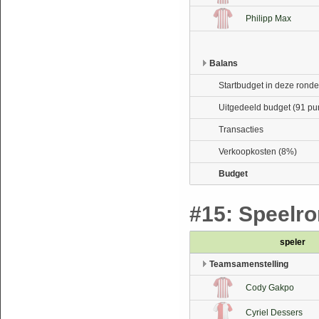
Philipp Max
Balans
Startbudget in deze ronde
Uitgedeeld budget (91 pu
Transacties
Verkoopkosten (8%)
Budget
#15: Speelron
speler
Teamsamenstelling
Cody Gakpo
Cyriel Dessers