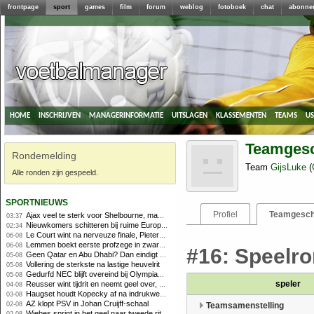
frontpage
sport
games
film
forum
weblog
fotoboek
chat
abonne
home
inschrijven
managerinformatie
uitslagen
klassementen
teams
u
Teamgesc
Rondemelding
Team
GijsLuke
(
Alle ronden zijn gespeeld.
sportnieuws
Profiel
Teamgesch
Ajax veel te sterk voor Shelbourne, maar houdt schade beperkt
03:37
Nieuwkomers schitteren bij ruime Europese zege FC Twente
02:34
Le Court wint na nerveuze finale, Pieterse derde
06-08
Lemmen boekt eerste profzege in zware Ronde van Polen-rit
06-08
#16: Speelro
Geen Qatar en Abu Dhabi? Dan eindigt Formule 1-seizoen mogelijk in Europa
05-08
Vollering de sterkste na lastige heuvelrit
05-08
Gedurfd NEC blijft overeind bij Olympiakos
05-08
speler
Reusser wint tijdrit en neemt geel over, Nooijen knap tweede
04-08
Haugset houdt Kopecky af na indrukwekkende solo van 86 kilometer
03-08
AZ klopt PSV in Johan Cruijff-schaal
02-08
Teamsamenstelling
Wiebes sprint in het geel naar tweede ritzege