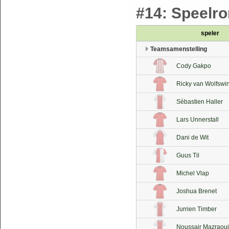
#14: Speelron
speler
Teamsamenstelling
Cody Gakpo
Ricky van Wolfswi
Sébastien Haller
Lars Unnerstall
Dani de Wit
Guus Til
Michel Vlap
Joshua Brenet
Jurrien Timber
Noussair Mazraoui