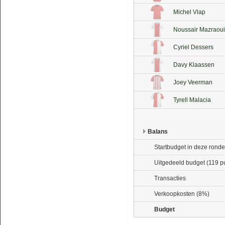
Michel Vlap
Noussair Mazraoui
Cyriel Dessers
Davy Klaassen
Joey Veerman
Tyrell Malacia
Balans
Startbudget in deze ronde
Uitgedeeld budget (119 p
Transacties
Verkoopkosten (8%)
Budget