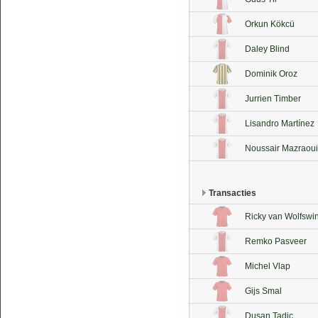
Orkun Kökcü
Daley Blind
Dominik Oroz
Jurrien Timber
Lisandro Martínez
Noussair Mazraoui
Transacties
Ricky van Wolfswi
Remko Pasveer
Michel Vlap
Gijs Smal
Dusan Tadic