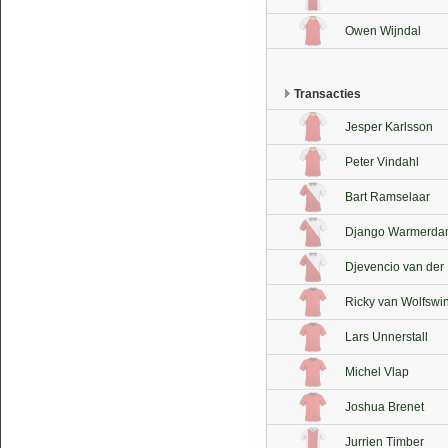
Owen Wijndal
Transacties
Jesper Karlsson
Peter Vindahl
Bart Ramselaar
Django Warmerd
Djevencio van der
Ricky van Wolfswi
Lars Unnerstall
Michel Vlap
Joshua Brenet
Jurrien Timber