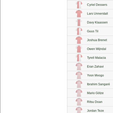
Cyriel Dessers
Lars Unnerstall
Davy Klaassen
Guus Til
Joshua Brenet
Owen Wijndal
Tyrell Malacia
Eran Zahavi
Yvon Mvogo
Ibrahim Sangaré
Mario Götze
Ritsu Doan
Jordan Teze