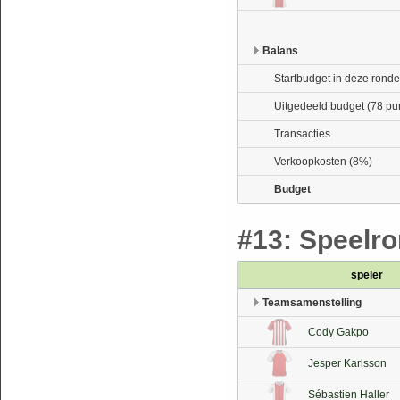
Balans
Startbudget in deze ronde
Uitgedeeld budget (78 pu
Transacties
Verkoopkosten (8%)
Budget
#13: Speelron
speler
Teamsamenstelling
Cody Gakpo
Jesper Karlsson
Sébastien Haller