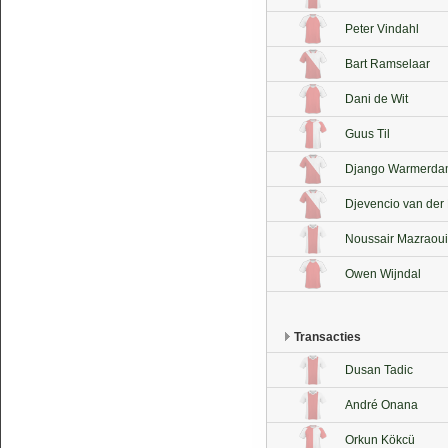
Peter Vindahl
Bart Ramselaar
Dani de Wit
Guus Til
Django Warmerd
Djevencio van der
Noussair Mazraoui
Owen Wijndal
Transacties
Dusan Tadic
André Onana
Orkun Kökcü