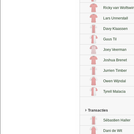
Ricky van Wolfswi
Lars Unnerstall
Davy Klaassen
Guus Til
Joey Veerman
Joshua Brenet
Jurrien Timber
Owen Wijndal
Tyrell Malacia
Transacties
Sébastien Haller
Dani de Wit