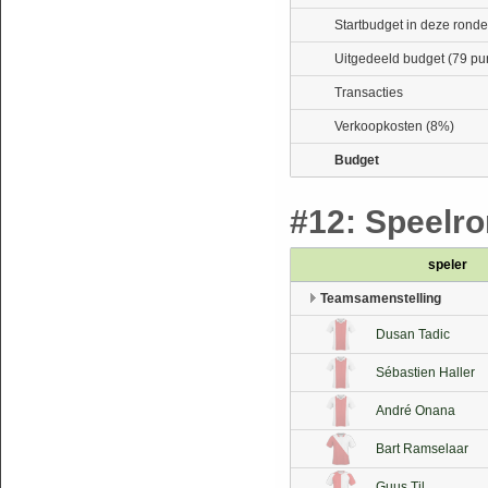
Startbudget in deze ronde
Uitgedeeld budget (79 pu
Transacties
Verkoopkosten (8%)
Budget
#12: Speelro
speler
Teamsamenstelling
Dusan Tadic
Sébastien Haller
André Onana
Bart Ramselaar
Guus Til