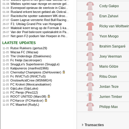
02-08
Wiebes sprint naar ritzege en eerste gele trui in Tour Femmes
01-08
Cody Gakpo
Evenepoel opnieuw de sterkste in Clásica San Sebastián
01-08
Rusland erkent bezet gebied als Oekraïens voor opheffing IOC-schorsing
01-08
Racistische spotter saboteert WK-droom van powerliftster
Eran Zahavi
30-07
Gwen Lagrue versterkt Red Bull Racing vanaf 2027
27-07
F1: Uitslag Grand Prix van Hongarije
26-07
Ricky van Wolfswi
Maleisië keert terug op de Formule 1-kalender in 2026
26-07
Van der Poel bekroont spektakelrit in Parijs met nipte zege; eindzege Pogacar
26-07
Net geen F2-podium Van Hoepen in Hongarije, Leon maakt indruk
Yvon Mvogo
26-07
laatste updates
Ibrahim Sangaré
Rutse Rukkers (gertus29)
11-05
Wazaa FC (Wazaa)
11-05
The Underdogs (Ebakkenes)
Joey Veerman
11-05
Fc frietje (tacotrooper)
11-05
SnuggLe’s Superboeren (SnuggLe)
11-05
Mario Götze
Katipuneros (manfred1966)
11-05
Chernobyl Champions (DeHovenier)
11-05
Fc INViCTuS (INViCTuS)
Ritsu Doan
11-05
OnslowAcidCrew (MSNMGH)
11-05
FC Kroket (Mexicanobakker)
11-05
Jordan Teze
GijsLuke (GijsLuke)
11-05
FC Pienjo (Pino112)
11-05
ROOT UNITED (Marc08)
Jurrien Timber
11-05
FCHarcor (FCHardcor)
11-05
FC Maarkel (RudyL)
11-05
Philipp Max
Transacties