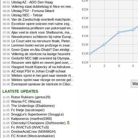
€2M
Uitslag AZ - ADO Den Haag
00:01
Vollering slaat dubbelslag in Nice en neemt geel over
08-08
€2M
Uitslag PSV - Fortuna Sittard
08-08
Uitslag NEC - Telstar
08-08
€1M
Van de Zandschulp overleeft matchpoints, ook Griekspoor verder in Montreal
08-08
Excelsior opent seizoen met ruime zege op promovendus Cambuur
08-08
€1M
Niewiadoma profiteert van pokerspel en grijpt geel op Ventoux
08-08
Ajax veel te sterk voor Shelbourne, maar houdt schade beperkt
07-08
€1M
Nieuwkomers schitteren bij ruime Europese zege FC Twente
07-08
Le Court wint na nerveuze finale, Pieterse derde
06-08
€1M
Lemmen boekt eerste profzege in zware Ronde van Polen-rit
06-08
Geen Qatar en Abu Dhabi? Dan eindigt Formule 1-seizoen mogelijk in Europa
05-08
€1M
Vollering de sterkste na lastige heuvelrit
05-08
Gedurfd NEC blijft overeind bij Olympiakos
05-08
Reusser wint tijdrit en neemt geel over, Nooijen knap tweede
€1M
04-08
1
2
3
4
Haugset houdt Kopecky af na indrukwekkende solo van 86 kilometer
03-08
AZ klopt PSV in Johan Cruijff-schaal
02-08
Wiebes sprint in het geel naar tweede ritzege
02-08
Wiebes sprint naar ritzege en eerste gele trui in Tour Femmes
01-08
Wa
Evenepoel opnieuw de sterkste in Clásica San Sebastián
01-08
laatste updates
Rutse Rukkers (gertus29)
11-05
Wazaa FC (Wazaa)
11-05
The Underdogs (Ebakkenes)
11-05
Fc frietje (tacotrooper)
11-05
SnuggLe’s Superboeren (SnuggLe)
11-05
Katipuneros (manfred1966)
11-05
Chernobyl Champions (DeHovenier)
11-05
Fc INViCTuS (INViCTuS)
11-05
OnslowAcidCrew (MSNMGH)
11-05
FC Kroket (Mexicanobakker)
11-05