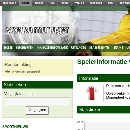
frontpage
sport
games
film
forum
weblog
fotoboek
chat
abonne
home
inschrijven
managerinformatie
uitslagen
klassementen
teams
u
Spelerinformatie 
Rondemelding
Alle ronden zijn gespeeld.
Informatie
Statistieken
Dit is een verd
Oorspronkelijk 
Vergelijk speler met:
Momenteel kost
Statistieken
€2M
sportnieuws