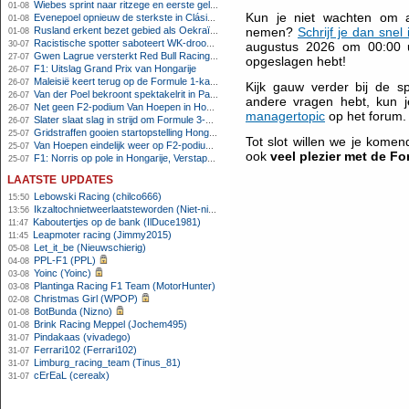
Wiebes sprint naar ritzege en eerste gele trui in Tour Femmes
01-08
Kun je niet wachten om 
Evenepoel opnieuw de sterkste in Clásica San Sebastián
01-08
Rusland erkent bezet gebied als Oekraïens voor opheffing IOC-schorsing
nemen?
Schrijf je dan snel 
01-08
Racistische spotter saboteert WK-droom van powerliftster
30-07
augustus 2026 om 00:00 uu
Gwen Lagrue versterkt Red Bull Racing vanaf 2027
27-07
opgeslagen hebt!
F1: Uitslag Grand Prix van Hongarije
26-07
Maleisië keert terug op de Formule 1-kalender in 2026
26-07
Kijk gauw verder bij de sp
Van der Poel bekroont spektakelrit in Parijs met nipte zege; eindzege Pogacar
26-07
andere vragen hebt, kun j
Net geen F2-podium Van Hoepen in Hongarije, Leon maakt indruk
26-07
managertopic
op het forum.
Slater slaat slag in strijd om Formule 3-kampioenschap op Hungaroring
26-07
Gridstraffen gooien startopstelling Hongaarse Grand Prix flink overhoop
25-07
Tot slot willen we je kome
Van Hoepen eindelijk weer op F2-podium, Mini wint sprintrace op Hungaroring
25-07
ook
veel plezier met de F
F1: Norris op pole in Hongarije, Verstappen zesde
25-07
laatste updates
Lebowski Racing (chilco666)
15:50
Ikzaltochnietweerlaatsteworden (Niet-niels)
13:56
Kaboutertjes op de bank (IlDuce1981)
11:47
Leapmoter racing (Jimmy2015)
11:45
Let_it_be (Nieuwschierig)
05-08
PPL-F1 (PPL)
04-08
Yoinc (Yoinc)
03-08
Plantinga Racing F1 Team (MotorHunter)
03-08
Christmas Girl (WPOP)
02-08
BotBunda (Nizno)
01-08
Brink Racing Meppel (Jochem495)
01-08
Pindakaas (vivadego)
31-07
Ferrari102 (Ferrari102)
31-07
Limburg_racing_team (Tinus_81)
31-07
cErEaL (cerealx)
31-07