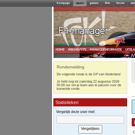
frontpage
sport
games
film
forum
we
home
inschrijven
managerinformatie
uitsl
Rondemelding
De volgende ronde is de
GP van Nederland
.
Je hebt nog tot zaterdag 22 augustus 2026
00:00 uur om je team aan te passen voor de
komende ronde.
Statistieken
Vergelijk deze user met:
G