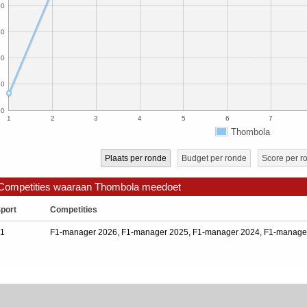
00
50
00
50
00
1
2
3
4
5
6
7
Thombola
Plaats per ronde
Budget per ronde
Score per r
Competities waaraan Thombola meedoet
port
Competities
1
F1-manager 2026
,
F1-manager 2025
,
F1-manager 2024
,
F1-manage