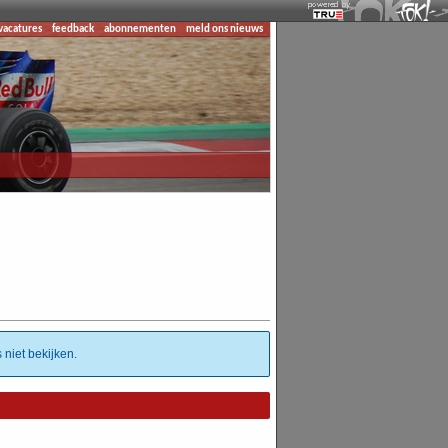
vacatures
feedback
abonnementen
meld ons nieuws
 niet bekijken.