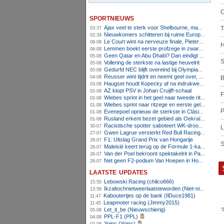
C
sportnieuws
Ajax veel te sterk voor Shelbourne, maar houdt schade beperkt
03:37
Nieuwkomers schitteren bij ruime Europese zege FC Twente
02:34
Le Court wint na nerveuze finale, Pieterse derde
06-08
H
Lemmen boekt eerste profzege in zware Ronde van Polen-rit
06-08
Geen Qatar en Abu Dhabi? Dan eindigt Formule 1-seizoen mogelijk in Europa
05-08
S
Vollering de sterkste na lastige heuvelrit
05-08
Gedurfd NEC blijft overeind bij Olympiakos
05-08
Reusser wint tijdrit en neemt geel over, Nooijen knap tweede
04-08
B
Haugset houdt Kopecky af na indrukwekkende solo van 86 kilometer
03-08
AZ klopt PSV in Johan Cruijff-schaal
02-08
F
Wiebes sprint in het geel naar tweede ritzege
02-08
Wiebes sprint naar ritzege en eerste gele trui in Tour Femmes
01-08
P
Evenepoel opnieuw de sterkste in Clásica San Sebastián
01-08
Rusland erkent bezet gebied als Oekraïens voor opheffing IOC-schorsing
01-08
Racistische spotter saboteert WK-droom van powerliftster
30-07
L
Gwen Lagrue versterkt Red Bull Racing vanaf 2027
27-07
F1: Uitslag Grand Prix van Hongarije
26-07
S
Maleisië keert terug op de Formule 1-kalender in 2026
26-07
Van der Poel bekroont spektakelrit in Parijs met nipte zege; eindzege Pogacar
26-07
Net geen F2-podium Van Hoepen in Hongarije, Leon maakt indruk
26-07
laatste updates
Lebowski Racing (chilco666)
15:50
Ikzaltochnietweerlaatsteworden (Niet-niels)
13:56
Kaboutertjes op de bank (IlDuce1981)
11:47
Leapmoter racing (Jimmy2015)
11:45
Let_it_be (Nieuwschierig)
05-08
PPL-F1 (PPL)
04-08
Yoinc (Yoinc)