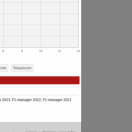
8
9
10
11
12
onde
Totaalscore
r 2023
,
F1-manager 2022
,
F1-manager 2021