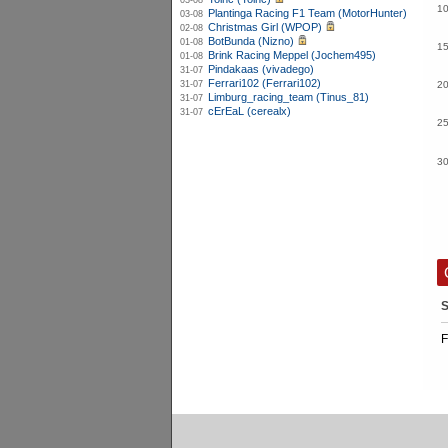
03-08
1
Plantinga Racing F1 Team (MotorHunter)
03-08
Christmas Girl (WPOP)
02-08
BotBunda (Nizno)
01-08
1
Brink Racing Meppel (Jochem495)
01-08
Pindakaas (vivadego)
31-07
Ferrari102 (Ferrari102)
31-07
2
Limburg_racing_team (Tinus_81)
31-07
cErEaL (cerealx)
31-07
2
3
S
F