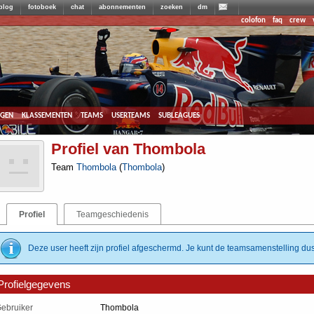
blog
fotoboek
chat
abonnementen
zoeken
dm
colofon
faq
crew
agen
klassementen
teams
userteams
subleagues
Profiel van Thombola
Team
Thombola
(
Thombola
)
Profiel
Teamgeschiedenis
Deze user heeft zijn profiel afgeschermd. Je kunt de teamsamenstelling dus
Profielgegevens
ebruiker
Thombola