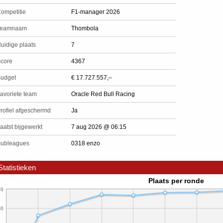
ompetitie
F1-manager 2026
Teamnaam
Thombola
uidige plaats
7
core
4367
udget
€ 17.727.557,–
avoriete team
Oracle Red Bull Racing
rofiel afgeschermd
Ja
aatst bijgewerkt
7 aug 2026 @ 06:15
ubleagues
0318 enzo
Statistieken
Plaats per ronde
0
50