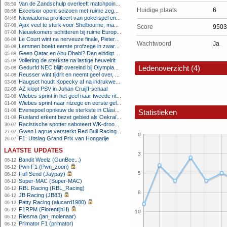
Van de Zandschulp overleeft matchpoints, ook Griekspoor verder in Montreal
08:59
Huidige plaats
6
Excelsior opent seizoen met ruime zege op promovendus Cambuur
08:56
Niewiadoma profiteert van pokerspel en grijpt geel op Ventoux
04:46
Ajax veel te sterk voor Shelbourne, maar houdt schade beperkt
07-08
Score
9503
Nieuwkomers schitteren bij ruime Europese zege FC Twente
07-08
Le Court wint na nerveuze finale, Pieterse derde
06-08
Wachtwoord
Ja
Lemmen boekt eerste profzege in zware Ronde van Polen-rit
06-08
Geen Qatar en Abu Dhabi? Dan eindigt Formule 1-seizoen mogelijk in Europa
05-08
Vollering de sterkste na lastige heuvelrit
05-08
Ledenoverzicht (4)
Gedurfd NEC blijft overeind bij Olympiakos
05-08
Reusser wint tijdrit en neemt geel over, Nooijen knap tweede
04-08
Haugset houdt Kopecky af na indrukwekkende solo van 86 kilometer
03-08
AZ klopt PSV in Johan Cruijff-schaal
02-08
Wiebes sprint in het geel naar tweede ritzege
02-08
Wiebes sprint naar ritzege en eerste gele trui in Tour Femmes
01-08
Evenepoel opnieuw de sterkste in Clásica San Sebastián
01-08
Statistieken
Rusland erkent bezet gebied als Oekraïens voor opheffing IOC-schorsing
01-08
Racistische spotter saboteert WK-droom van powerliftster
30-07
Gwen Lagrue versterkt Red Bull Racing vanaf 2027
27-07
0
F1: Uitslag Grand Prix van Hongarije
26-07
laatste updates
3
Bandit Weelz (GunBee...)
06-12
Pwn F1 (Pwn_zoon)
06-12
5
Full Send (Jaypay)
06-12
Super-MAC (Super-MAC)
06-12
RBL Racing (RBL_Racing)
06-12
8
JB Racing (JB83)
06-12
Patty Racing (alucard1980)
06-12
F1RPM (FlorentijnH)
06-12
10
Riesma (jan_molenaar)
06-12
Primator F1 (primator)
06-12