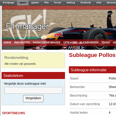
frontpage
sport
games
film
forum
weblog
fotoboek
chat
abonne
home
inschrijven
managerinformatie
uitslagen
klassementen
teams
u
Subleague Pollo
Rondemelding
Alle ronden zijn gespeeld.
Subleague-informatie
Statistieken
Naam
Poll
Vergelijk deze subleague met:
Beheerder
Sher
Beschrijving
"Als 
Datum van oprichting
12-0
sportnieuws
Aantal leden
4