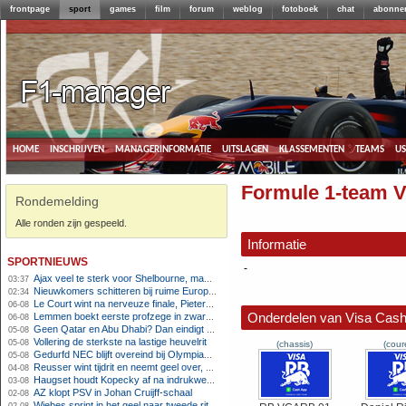
frontpage
sport
games
film
forum
weblog
fotoboek
chat
abonne
home
inschrijven
managerinformatie
uitslagen
klassementen
teams
u
Formule 1-team 
Rondemelding
Alle ronden zijn gespeeld.
Informatie
sportnieuws
-
Ajax veel te sterk voor Shelbourne, maar houdt schade beperkt
03:37
Nieuwkomers schitteren bij ruime Europese zege FC Twente
02:34
Le Court wint na nerveuze finale, Pieterse derde
06-08
Onderdelen van Visa Cas
Lemmen boekt eerste profzege in zware Ronde van Polen-rit
06-08
Geen Qatar en Abu Dhabi? Dan eindigt Formule 1-seizoen mogelijk in Europa
05-08
Vollering de sterkste na lastige heuvelrit
05-08
(chassis)
(cour
Gedurfd NEC blijft overeind bij Olympiakos
05-08
Reusser wint tijdrit en neemt geel over, Nooijen knap tweede
04-08
Haugset houdt Kopecky af na indrukwekkende solo van 86 kilometer
03-08
AZ klopt PSV in Johan Cruijff-schaal
02-08
Wiebes sprint in het geel naar tweede ritzege