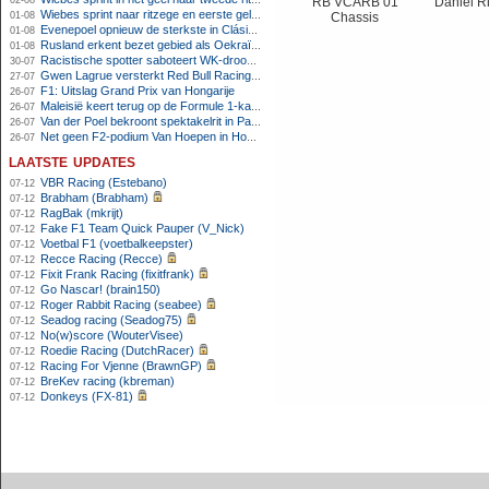
02-08
RB VCARB 01
Daniel R
Wiebes sprint naar ritzege en eerste gele trui in Tour Femmes
01-08
Chassis
Evenepoel opnieuw de sterkste in Clásica San Sebastián
01-08
Rusland erkent bezet gebied als Oekraïens voor opheffing IOC-schorsing
01-08
Racistische spotter saboteert WK-droom van powerliftster
30-07
Gwen Lagrue versterkt Red Bull Racing vanaf 2027
27-07
F1: Uitslag Grand Prix van Hongarije
26-07
Maleisië keert terug op de Formule 1-kalender in 2026
26-07
Van der Poel bekroont spektakelrit in Parijs met nipte zege; eindzege Pogacar
26-07
Net geen F2-podium Van Hoepen in Hongarije, Leon maakt indruk
26-07
laatste updates
VBR Racing (Estebano)
07-12
Brabham (Brabham)
07-12
RagBak (mkrijt)
07-12
Fake F1 Team Quick Pauper (V_Nick)
07-12
Voetbal F1 (voetbalkeepster)
07-12
Recce Racing (Recce)
07-12
Fixit Frank Racing (fixitfrank)
07-12
Go Nascar! (brain150)
07-12
Roger Rabbit Racing (seabee)
07-12
Seadog racing (Seadog75)
07-12
No(w)score (WouterVisee)
07-12
Roedie Racing (DutchRacer)
07-12
Racing For Vjenne (BrawnGP)
07-12
BreKev racing (kbreman)
07-12
Donkeys (FX-81)
07-12