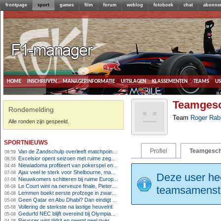
frontpage
sport
games
film
forum
weblog
fotoboek
chat
abonne
home
inschrijven
managerinformatie
uitslagen
klassementen
teams
u
Teamgesc
Rondemelding
Team
Roger Rab
Alle ronden zijn gespeeld.
sportnieuws
Profiel
Teamgesch
Van de Zandschulp overleeft matchpoints, ook Griekspoor verder in Montreal
08:59
Excelsior opent seizoen met ruime zege op promovendus Cambuur
08:56
Niewiadoma profiteert van pokerspel en grijpt geel op Ventoux
04:46
Ajax veel te sterk voor Shelbourne, maar houdt schade beperkt
07-08
Deze user hee
Nieuwkomers schitteren bij ruime Europese zege FC Twente
07-08
Le Court wint na nerveuze finale, Pieterse derde
06-08
teamsamenstel
Lemmen boekt eerste profzege in zware Ronde van Polen-rit
06-08
Geen Qatar en Abu Dhabi? Dan eindigt Formule 1-seizoen mogelijk in Europa
05-08
Vollering de sterkste na lastige heuvelrit
05-08
Gedurfd NEC blijft overeind bij Olympiakos
05-08
Reusser wint tijdrit en neemt geel over, Nooijen knap tweede