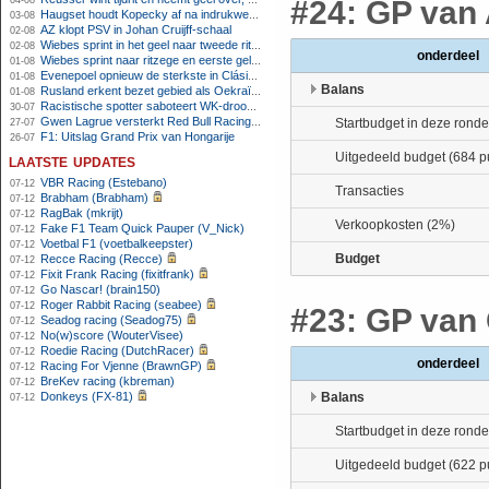
04-08
#24: GP van 
Haugset houdt Kopecky af na indrukwekkende solo van 86 kilometer
03-08
AZ klopt PSV in Johan Cruijff-schaal
02-08
Wiebes sprint in het geel naar tweede ritzege
02-08
onderdeel
Wiebes sprint naar ritzege en eerste gele trui in Tour Femmes
01-08
Evenepoel opnieuw de sterkste in Clásica San Sebastián
01-08
Balans
Rusland erkent bezet gebied als Oekraïens voor opheffing IOC-schorsing
01-08
Racistische spotter saboteert WK-droom van powerliftster
30-07
Gwen Lagrue versterkt Red Bull Racing vanaf 2027
Startbudget in deze ronde
27-07
F1: Uitslag Grand Prix van Hongarije
26-07
Uitgedeeld budget (684 p
laatste updates
VBR Racing (Estebano)
07-12
Transacties
Brabham (Brabham)
07-12
RagBak (mkrijt)
07-12
Verkoopkosten (2%)
Fake F1 Team Quick Pauper (V_Nick)
07-12
Voetbal F1 (voetbalkeepster)
07-12
Budget
Recce Racing (Recce)
07-12
Fixit Frank Racing (fixitfrank)
07-12
Go Nascar! (brain150)
07-12
Roger Rabbit Racing (seabee)
07-12
#23: GP van 
Seadog racing (Seadog75)
07-12
No(w)score (WouterVisee)
07-12
Roedie Racing (DutchRacer)
07-12
onderdeel
Racing For Vjenne (BrawnGP)
07-12
BreKev racing (kbreman)
07-12
Donkeys (FX-81)
Balans
07-12
Startbudget in deze ronde
Uitgedeeld budget (622 p