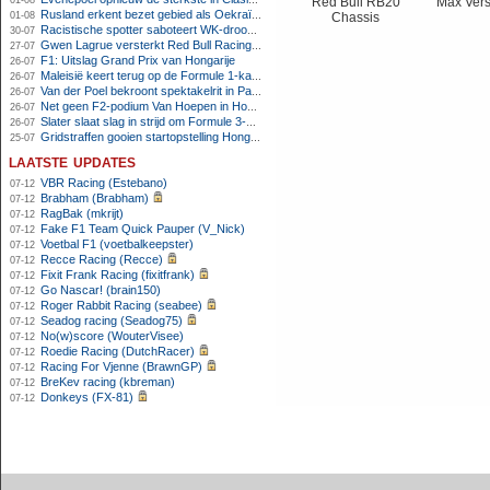
01-08
Red Bull RB20
Max Ver
Rusland erkent bezet gebied als Oekraïens voor opheffing IOC-schorsing
01-08
Chassis
Racistische spotter saboteert WK-droom van powerliftster
30-07
Gwen Lagrue versterkt Red Bull Racing vanaf 2027
27-07
F1: Uitslag Grand Prix van Hongarije
26-07
Maleisië keert terug op de Formule 1-kalender in 2026
26-07
Van der Poel bekroont spektakelrit in Parijs met nipte zege; eindzege Pogacar
26-07
Net geen F2-podium Van Hoepen in Hongarije, Leon maakt indruk
26-07
Slater slaat slag in strijd om Formule 3-kampioenschap op Hungaroring
26-07
Gridstraffen gooien startopstelling Hongaarse Grand Prix flink overhoop
25-07
laatste updates
VBR Racing (Estebano)
07-12
Brabham (Brabham)
07-12
RagBak (mkrijt)
07-12
Fake F1 Team Quick Pauper (V_Nick)
07-12
Voetbal F1 (voetbalkeepster)
07-12
Recce Racing (Recce)
07-12
Fixit Frank Racing (fixitfrank)
07-12
Go Nascar! (brain150)
07-12
Roger Rabbit Racing (seabee)
07-12
Seadog racing (Seadog75)
07-12
No(w)score (WouterVisee)
07-12
Roedie Racing (DutchRacer)
07-12
Racing For Vjenne (BrawnGP)
07-12
BreKev racing (kbreman)
07-12
Donkeys (FX-81)
07-12