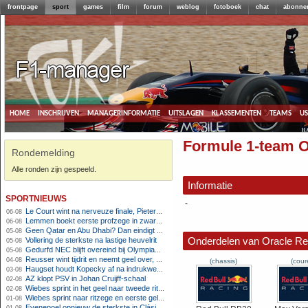
frontpage
sport
games
film
forum
weblog
fotoboek
chat
abonne
home
inschrijven
managerinformatie
uitslagen
klassementen
teams
u
Formule 1-team O
Rondemelding
Alle ronden zijn gespeeld.
Informatie
sportnieuws
-
Le Court wint na nerveuze finale, Pieterse derde
06-08
Lemmen boekt eerste profzege in zware Ronde van Polen-rit
06-08
Geen Qatar en Abu Dhabi? Dan eindigt Formule 1-seizoen mogelijk in Europa
05-08
Onderdelen van Oracle Re
Vollering de sterkste na lastige heuvelrit
05-08
Gedurfd NEC blijft overeind bij Olympiakos
05-08
Reusser wint tijdrit en neemt geel over, Nooijen knap tweede
04-08
(chassis)
(cour
Haugset houdt Kopecky af na indrukwekkende solo van 86 kilometer
03-08
AZ klopt PSV in Johan Cruijff-schaal
02-08
Wiebes sprint in het geel naar tweede ritzege
02-08
Wiebes sprint naar ritzege en eerste gele trui in Tour Femmes
01-08
Evenepoel opnieuw de sterkste in Clásica San Sebastián