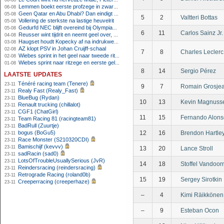
06-08
Lemmen boekt eerste profzege in zware Ronde van Polen-rit
06-08
Geen Qatar en Abu Dhabi? Dan eindigt Formule 1-seizoen mogelijk in Europa
05-08
5
2
Valtteri Bottas
Vollering de sterkste na lastige heuvelrit
05-08
Gedurfd NEC blijft overeind bij Olympiakos
05-08
6
11
Carlos Sainz Jr.
Reusser wint tijdrit en neemt geel over, Nooijen knap tweede
04-08
Haugset houdt Kopecky af na indrukwekkende solo van 86 kilometer
03-08
AZ klopt PSV in Johan Cruijff-schaal
02-08
7
8
Charles Leclerc
Wiebes sprint in het geel naar tweede ritzege
02-08
Wiebes sprint naar ritzege en eerste gele trui in Tour Femmes
01-08
8
14
Sergio Pérez
laatste updates
Ténéré racing team (Tenere)
23-11
9
7
Romain Grosje
Realy Fast (Realy_Fast)
23-11
BlueBug (Rydan)
23-11
10
13
Kevin Magnuss
Renault trucking (chillalot)
23-11
CGF1 (ChatGirl)
23-11
11
15
Fernando Alons
Team Racing 81 (racingteam81)
23-11
BadRull (Zuurtje)
23-11
bogus (BoGu5)
12
16
Brendon Hartle
23-11
Race Monster (S210320CDI)
23-11
Bamischijf (kevvv)
23-11
13
20
Lance Stroll
sadRacin (sad0)
23-11
LotsOfTroubleUsuallySerious (JvR)
23-11
14
18
Stoffel Vandoor
Reindersracing (reindersracing)
23-11
Retrograde Racing (roland0b)
23-11
15
19
Sergey Sirotkin
Creeperracing (creeperhaze)
23-11
–
4
Kimi Räikkönen
–
9
Esteban Ocon