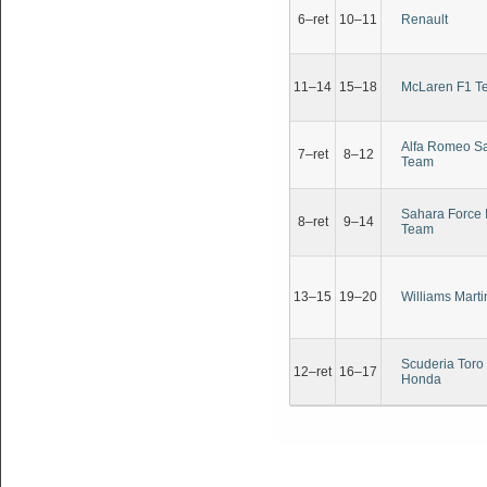
6–ret
10–11
Renault
11–14
15–18
McLaren F1 T
Alfa Romeo S
7–ret
8–12
Team
Sahara Force 
8–ret
9–14
Team
13–15
19–20
Williams Marti
Scuderia Toro
12–ret
16–17
Honda