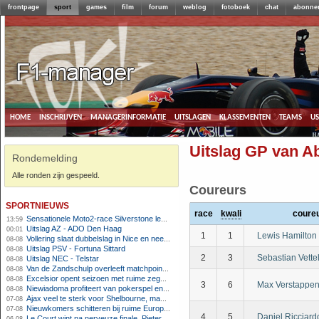
frontpage
sport
games
film
forum
weblog
fotoboek
chat
abonne
home
inschrijven
managerinformatie
uitslagen
klassementen
teams
u
Uitslag GP van A
Rondemelding
Alle ronden zijn gespeeld.
Coureurs
sportnieuws
race
kwali
coure
Sensationele Moto2-race Silverstone levert nieuwe winnaar op, Nederlanders buiten de punten
13:59
Uitslag AZ - ADO Den Haag
00:01
1
1
Lewis Hamilton
Vollering slaat dubbelslag in Nice en neemt geel over
08-08
Uitslag PSV - Fortuna Sittard
08-08
2
3
Sebastian Vette
Uitslag NEC - Telstar
08-08
Van de Zandschulp overleeft matchpoints, ook Griekspoor verder in Montreal
08-08
Excelsior opent seizoen met ruime zege op promovendus Cambuur
08-08
3
6
Max Verstappe
Niewiadoma profiteert van pokerspel en grijpt geel op Ventoux
08-08
Ajax veel te sterk voor Shelbourne, maar houdt schade beperkt
07-08
Nieuwkomers schitteren bij ruime Europese zege FC Twente
07-08
4
5
Daniel Ricciard
Le Court wint na nerveuze finale, Pieterse derde