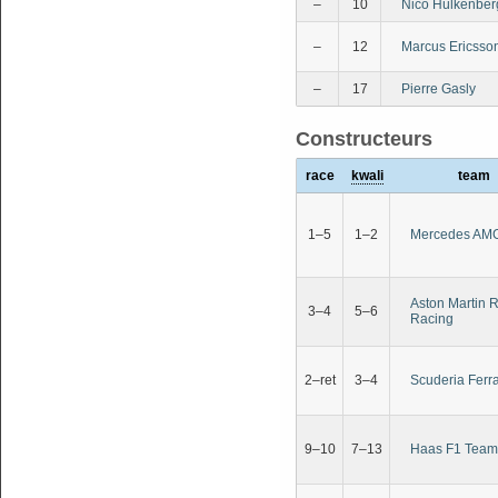
–
10
Nico Hülkenber
–
12
Marcus Ericsso
–
17
Pierre Gasly
Constructeurs
race
kwali
team
1–5
1–2
Mercedes AM
Aston Martin R
3–4
5–6
Racing
2–ret
3–4
Scuderia Ferra
9–10
7–13
Haas F1 Team