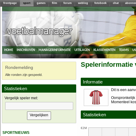
frontpage
sport
games
film
forum
weblog
fotoboek
chat
abonne
home
inschrijven
managerinformatie
uitslagen
klassementen
teams
u
Spelerinformatie
Rondemelding
Alle ronden zijn gespeeld.
Informatie
Statistieken
Dit is een aanv
Oorspronkelijk 
Vergelijk speler met:
Momenteel kost
Statistieken
€2M
sportnieuws