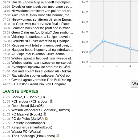
€2M
Van de Zandschulp overleeft matchpoints, ook Griekspoor verder in Montreal
08:59
Excelsior opent seizoen met ruime zege op promovendus Cambuur
08:56
Niewiadoma profiteert van pokerspel en grijpt geel op Ventoux
04:46
€2M
Ajax veel te sterk voor Shelbourne, maar houdt schade beperkt
07-08
Nieuwkomers schitteren bij ruime Europese zege FC Twente
07-08
€2M
Le Court wint na nerveuze finale, Pieterse derde
06-08
Lemmen boekt eerste profzege in zware Ronde van Polen-rit
06-08
€2M
Geen Qatar en Abu Dhabi? Dan eindigt Formule 1-seizoen mogelijk in Europa
05-08
Vollering de sterkste na lastige heuvelrit
05-08
Gedurfd NEC blijft overeind bij Olympiakos
05-08
€2M
Reusser wint tijdrit en neemt geel over, Nooijen knap tweede
04-08
Haugset houdt Kopecky af na indrukwekkende solo van 86 kilometer
03-08
€2M
AZ klopt PSV in Johan Cruijff-schaal
02-08
Wiebes sprint in het geel naar tweede ritzege
02-08
€2M
Wiebes sprint naar ritzege en eerste gele trui in Tour Femmes
01-08
1
2
3
4
Evenepoel opnieuw de sterkste in Clásica San Sebastián
01-08
Rusland erkent bezet gebied als Oekraïens voor opheffing IOC-schorsing
01-08
Racistische spotter saboteert WK-droom van powerliftster
30-07
Gwen Lagrue versterkt Red Bull Racing vanaf 2027
27-07
Wa
F1: Uitslag Grand Prix van Hongarije
26-07
laatste updates
Boerke_D (Boerke_D)
21-05
FCHardcor (FCHardcor)
21-05
Root United (Marc08)
21-05
Watson Wanderers (Sherlock_Holmes)
21-05
FC Maarkel (RudyL)
21-05
FC de Plebs (JahWe)
21-05
Fc frietje (tacotrooper)
21-05
Katipuneros (manfred1966)
21-05
Wazaa FC (Wazaa)
21-05
The Underdogs (Ebakkenes)
21-05