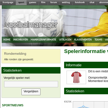
frontpage
sport
games
film
forum
weblog
fotoboek
chat
abonne
home
inschrijven
managerinformatie
uitslagen
klassementen
teams
u
Spelerinformatie
Rondemelding
Alle ronden zijn gespeeld.
Informatie
Statistieken
Dit is een mid
Oorspronkelijk 
Vergelijk speler met:
Momenteel kost
Statistieken
€925K
sportnieuws