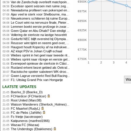
€900K
Van de Zandschulp overleeft matchpoints, ook Griekspoor verder in Montreal
08:59
Excelsior opent seizoen met ruime zege op promovendus Cambuur
08:56
Niewiadoma profiteert van pokerspel en grijpt geel op Ventoux
04:46
€875K
Ajax veel te sterk voor Shelbourne, maar houdt schade beperkt
07-08
Nieuwkomers schitteren bij ruime Europese zege FC Twente
07-08
€850K
Le Court wint na nerveuze finale, Pieterse derde
06-08
Lemmen boekt eerste profzege in zware Ronde van Polen-rit
06-08
€825K
Geen Qatar en Abu Dhabi? Dan eindigt Formule 1-seizoen mogelijk in Europa
05-08
Vollering de sterkste na lastige heuvelrit
05-08
Gedurfd NEC blijft overeind bij Olympiakos
05-08
€800K
Reusser wint tijdrit en neemt geel over, Nooijen knap tweede
04-08
Haugset houdt Kopecky af na indrukwekkende solo van 86 kilometer
03-08
€775K
AZ klopt PSV in Johan Cruijff-schaal
02-08
Wiebes sprint in het geel naar tweede ritzege
02-08
€750K
Wiebes sprint naar ritzege en eerste gele trui in Tour Femmes
01-08
1
2
3
4
Evenepoel opnieuw de sterkste in Clásica San Sebastián
01-08
Rusland erkent bezet gebied als Oekraïens voor opheffing IOC-schorsing
01-08
Racistische spotter saboteert WK-droom van powerliftster
30-07
Gwen Lagrue versterkt Red Bull Racing vanaf 2027
27-07
Wa
F1: Uitslag Grand Prix van Hongarije
26-07
laatste updates
Boerke_D (Boerke_D)
21-05
FCHardcor (FCHardcor)
21-05
Root United (Marc08)
21-05
Watson Wanderers (Sherlock_Holmes)
21-05
FC Maarkel (RudyL)
21-05
FC de Plebs (JahWe)
21-05
Fc frietje (tacotrooper)
21-05
Katipuneros (manfred1966)
21-05
Wazaa FC (Wazaa)
21-05
The Underdogs (Ebakkenes)
21-05