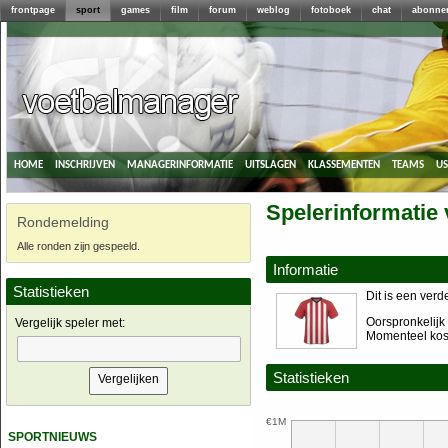
frontpage
sport
games
film
forum
weblog
fotoboek
chat
abonne
home
inschrijven
managerinformatie
uitslagen
klassementen
teams
u
Spelerinformatie
Rondemelding
Alle ronden zijn gespeeld.
Informatie
Statistieken
Dit is een verd
Oorspronkelijk 
Vergelijk speler met:
Momenteel kost
Statistieken
€1M
sportnieuws