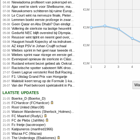
Niewiadoma profiteert van pokerspel en grijpt geel op Ventoux
04:46
Ajax veel te sterk voor Shelbourne, maar houdt schade beperkt
07-08
€1M
Nieuwkomers schitteren bij ruime Europese zege FC Twente
07-08
Le Court wint na nerveuze finale, Pieterse derde
06-08
Lemmen boekt eerste profzege in zware Ronde van Polen-rit
06-08
Geen Qatar en Abu Dhabi? Dan eindigt Formule 1-seizoen mogelijk in Europa
05-08
€1M
Vollering de sterkste na lastige heuvelrit
05-08
Gedurfd NEC blijft overeind bij Olympiakos
05-08
Reusser wint tijdrit en neemt geel over, Nooijen knap tweede
04-08
Haugset houdt Kopecky af na indrukwekkende solo van 86 kilometer
03-08
€1M
AZ klopt PSV in Johan Cruijff-schaal
02-08
Wiebes sprint in het geel naar tweede ritzege
02-08
Wiebes sprint naar ritzege en eerste gele trui in Tour Femmes
01-08
Evenepoel opnieuw de sterkste in Clásica San Sebastián
01-08
Rusland erkent bezet gebied als Oekraïens voor opheffing IOC-schorsing
€1M
01-08
1
2
3
4
Racistische spotter saboteert WK-droom van powerliftster
30-07
Gwen Lagrue versterkt Red Bull Racing vanaf 2027
27-07
F1: Uitslag Grand Prix van Hongarije
26-07
Maleisië keert terug op de Formule 1-kalender in 2026
26-07
Wa
Van der Poel bekroont spektakelrit in Parijs met nipte zege; eindzege Pogacar
26-07
laatste updates
Boerke_D (Boerke_D)
21-05
FCHardcor (FCHardcor)
21-05
Root United (Marc08)
21-05
Watson Wanderers (Sherlock_Holmes)
21-05
FC Maarkel (RudyL)
21-05
FC de Plebs (JahWe)
21-05
Fc frietje (tacotrooper)
21-05
Katipuneros (manfred1966)
21-05
Wazaa FC (Wazaa)
21-05
The Underdogs (Ebakkenes)
21-05