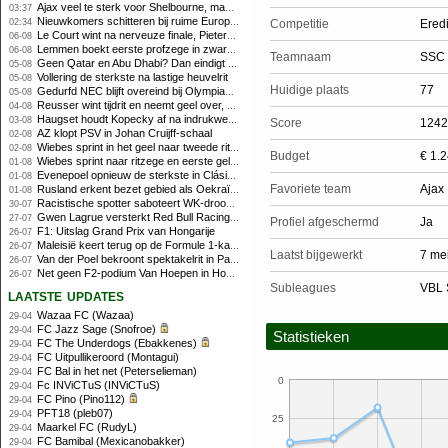
Ajax veel te sterk voor Shelbourne, maar houdt schade beperkt
03:37
Nieuwkomers schitteren bij ruime Europese zege FC Twente
02:34
Competitie
Ered
Le Court wint na nerveuze finale, Pieterse derde
06-08
Lemmen boekt eerste profzege in zware Ronde van Polen-rit
06-08
Teamnaam
SSC 
Geen Qatar en Abu Dhabi? Dan eindigt Formule 1-seizoen mogelijk in Europa
05-08
Vollering de sterkste na lastige heuvelrit
05-08
Huidige plaats
77
Gedurfd NEC blijft overeind bij Olympiakos
05-08
Reusser wint tijdrit en neemt geel over, Nooijen knap tweede
04-08
Haugset houdt Kopecky af na indrukwekkende solo van 86 kilometer
03-08
Score
1242
AZ klopt PSV in Johan Cruijff-schaal
02-08
Wiebes sprint in het geel naar tweede ritzege
02-08
Budget
€ 1.
Wiebes sprint naar ritzege en eerste gele trui in Tour Femmes
01-08
Evenepoel opnieuw de sterkste in Clásica San Sebastián
01-08
Favoriete team
Ajax
Rusland erkent bezet gebied als Oekraïens voor opheffing IOC-schorsing
01-08
Racistische spotter saboteert WK-droom van powerliftster
30-07
Gwen Lagrue versterkt Red Bull Racing vanaf 2027
27-07
Profiel afgeschermd
Ja
F1: Uitslag Grand Prix van Hongarije
26-07
Maleisië keert terug op de Formule 1-kalender in 2026
26-07
Laatst bijgewerkt
7 me
Van der Poel bekroont spektakelrit in Parijs met nipte zege; eindzege Pogacar
26-07
Net geen F2-podium Van Hoepen in Hongarije, Leon maakt indruk
26-07
Subleagues
VBL
laatste updates
Wazaa FC (Wazaa)
29-04
FC Jazz Sage (Snofroe)
29-04
Statistieken
FC The Underdogs (Ebakkenes)
29-04
FC Uitpullikeroord (Montagui)
29-04
FC Bal in het net (Peterselieman)
29-04
0
Fc INViCTuS (INViCTuS)
29-04
FC Pino (Pino112)
29-04
PFT18 (pleb07)
29-04
25
Maarkel FC (RudyL)
29-04
FC Bamibal (Mexicanobakker)
29-04