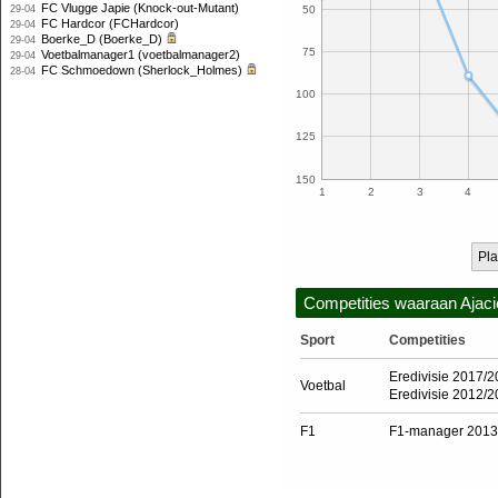
FC Vlugge Japie (Knock-out-Mutant)
29-04
50
FC Hardcor (FCHardcor)
29-04
Boerke_D (Boerke_D)
29-04
75
Voetbalmanager1 (voetbalmanager2)
29-04
FC Schmoedown (Sherlock_Holmes)
28-04
100
125
150
1
2
3
4
Pla
Competities waaraan Ajac
Sport
Competities
Eredivisie 2017/
Voetbal
Eredivisie 2012/
F1
F1-manager 2013