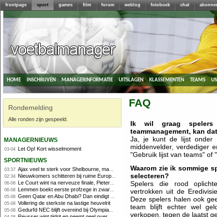
frontpage
sport
games
film
forum
weblog
fotoboek
chat
abonne
home
inschrijven
managerinformatie
uitslagen
klassementen
teams
u
FAQ
Rondemelding
Alle ronden zijn gespeeld.
Ik wil graag speler
teammanagement, kan da
managernieuws
Ja, je kunt de lijst onder 
middenvelder, verdediger e
Let Op! Kort wisselmoment
03-04
"Gebruik lijst van teams" of "
sportnieuws
Waarom zie ik sommige spe
Ajax veel te sterk voor Shelbourne, maar houdt schade beperkt
03:37
selecteren?
Nieuwkomers schitteren bij ruime Europese zege FC Twente
02:34
Le Court wint na nerveuze finale, Pieterse derde
Spelers die rood oplic
06-08
Lemmen boekt eerste profzege in zware Ronde van Polen-rit
06-08
vertrokken uit de Eredivisi
Geen Qatar en Abu Dhabi? Dan eindigt Formule 1-seizoen mogelijk in Europa
05-08
Deze spelers halen ook gee
Vollering de sterkste na lastige heuvelrit
05-08
team blijft echter wel g
Gedurfd NEC blijft overeind bij Olympiakos
05-08
verkopen, tegen de laatst 
Reusser wint tijdrit en neemt geel over, Nooijen knap tweede