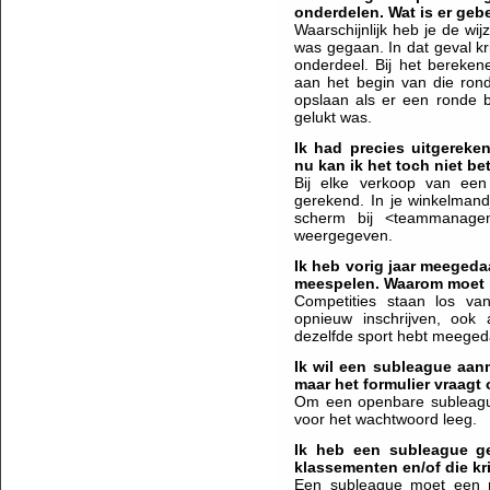
onderdelen. Wat is er geb
Waarschijnlijk heb je de wi
was gegaan. In dat geval kr
onderdeel. Bij het bereke
aan het begin van die ronde
opslaan als er een ronde b
gelukt was.
Ik had precies uitgereke
nu kan ik het toch niet be
Bij elke verkoop van een 
gerekend. In je winkelmand
scherm bij <teammanage
weergegeven.
Ik heb vorig jaar meegeda
meespelen. Waarom moet i
Competities staan los van
opnieuw inschrijven, ook
dezelfde sport hebt meeged
Ik wil een subleague aa
maar het formulier vraag
Om een openbare subleague
voor het wachtwoord leeg.
Ik heb een subleague ge
klassementen en/of die kr
Een subleague moet een 