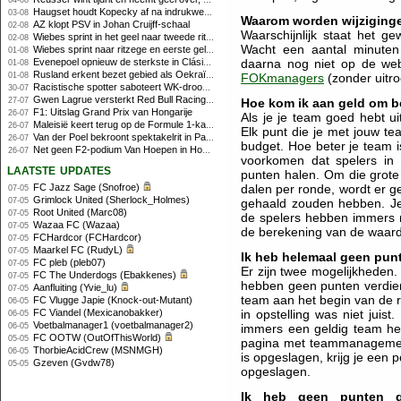
04-08
Haugset houdt Kopecky af na indrukwekkende solo van 86 kilometer
03-08
Waarom worden wijziging
AZ klopt PSV in Johan Cruijff-schaal
02-08
Waarschijnlijk staat het g
Wiebes sprint in het geel naar tweede ritzege
02-08
Wacht een aantal minuten
Wiebes sprint naar ritzege en eerste gele trui in Tour Femmes
01-08
Evenepoel opnieuw de sterkste in Clásica San Sebastián
daarna nog niet op de web
01-08
Rusland erkent bezet gebied als Oekraïens voor opheffing IOC-schorsing
01-08
FOKmanagers
(zonder uitro
Racistische spotter saboteert WK-droom van powerliftster
30-07
Gwen Lagrue versterkt Red Bull Racing vanaf 2027
27-07
Hoe kom ik aan geld om b
F1: Uitslag Grand Prix van Hongarije
26-07
Als je je team goed hebt u
Maleisië keert terug op de Formule 1-kalender in 2026
26-07
Elk punt die je met jouw te
Van der Poel bekroont spektakelrit in Parijs met nipte zege; eindzege Pogacar
26-07
budget. Hoe beter je team i
Net geen F2-podium Van Hoepen in Hongarije, Leon maakt indruk
26-07
voorkomen dat spelers in 
laatste updates
punten halen. Om die grote 
FC Jazz Sage (Snofroe)
dalen per ronde, wordt er 
07-05
Grimlock United (Sherlock_Holmes)
07-05
gehaald zouden hebben. Je 
Root United (Marc08)
07-05
de spelers hebben immers n
Wazaa FC (Wazaa)
07-05
de berekening van de waar
FCHardcor (FCHardcor)
07-05
Maarkel FC (RudyL)
07-05
Ik heb helemaal geen pu
FC pleb (pleb07)
07-05
Er zijn twee mogelijkheden. 
FC The Underdogs (Ebakkenes)
07-05
hebben geen punten verdien
Aanfluiting (Yvie_lu)
07-05
team aan het begin van de r
FC Vlugge Japie (Knock-out-Mutant)
06-05
FC Viandel (Mexicanobakker)
in opstelling was niet juist.
06-05
Voetbalmanager1 (voetbalmanager2)
06-05
immers een geldig team heb
FC OOTW (OutOfThisWorld)
05-05
pagina met teammanagement
ThorbieAcidCrew (MSNMGH)
06-05
is opgeslagen, krijg je een 
Gzeven (Gvdw78)
05-05
opgeslagen.
Ik heb geen punten g