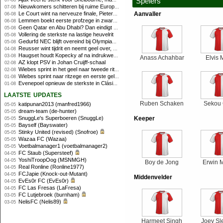
Spelers
07-08
Nieuwkomers schitteren bij ruime Europese zege FC Twente
07-08
Le Court wint na nerveuze finale, Pieterse derde
Aanvaller
06-08
Lemmen boekt eerste profzege in zware Ronde van Polen-rit
06-08
Geen Qatar en Abu Dhabi? Dan eindigt Formule 1-seizoen mogelijk in Europa
05-08
Vollering de sterkste na lastige heuvelrit
05-08
Gedurfd NEC blijft overeind bij Olympiakos
05-08
Reusser wint tijdrit en neemt geel over, Nooijen knap tweede
04-08
Haugset houdt Kopecky af na indrukwekkende solo van 86 kilometer
03-08
Anass Achahbar
Elvis
AZ klopt PSV in Johan Cruijff-schaal
02-08
Wiebes sprint in het geel naar tweede ritzege
02-08
Wiebes sprint naar ritzege en eerste gele trui in Tour Femmes
01-08
Evenepoel opnieuw de sterkste in Clásica San Sebastián
01-08
laatste updates
Ruben Schaken
Sekou 
katipunan2013 (manfred1966)
05-05
dream-team (de-hunter)
05-05
SnuggLe's Superboeren (SnuggLe)
Keeper
05-05
Bayself (Bayswater)
05-05
Stinky United (revised) (Snofroe)
05-05
Wazaa FC (Wazaa)
05-05
Voetbalmanager1 (voetbalmanager2)
05-05
FC Staub (Supersteef)
04-05
YoshiTroopOog (MSNMGH)
04-05
Boy de Jong
Erwin 
Real Ronline (Ronline1977)
04-05
FCJapie (Knock-out-Mutant)
04-05
Middenvelder
EvEs0r FC (EvEs0r)
04-05
FC Las Fresas (LaFresa)
04-05
FC Lutjebroek (burnham)
03-05
NelisFC (Nelis89)
03-05
Harmeet Singh
Joey Sl