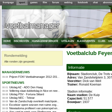
frontpage
sport
games
film
forum
weblog
fotoboek
chat
abonne
home
inschrijven
managerinformatie
uitslagen
klassementen
clubs
us
Voetbalclub Feye
Rondemelding
Alle ronden zijn gespeeld.
Informatie
managernieuws
Bijnaam:
Stadionclub, De Trots 
Prijzen FOK! Voetbalmanager 2012-2013 al bekend.
09-08
Adres:
Van Zandvlietplein 3, 30
Voorzitter:
Dick van Well
sportnieuws
Trainer:
Ronald Koeman
Uitslag AZ - ADO Den Haag
00:01
Vollering slaat dubbelslag in Nice en neemt geel over
08-08
Stadion informatie:
Uitslag PSV - Fortuna Sittard
08-08
Naam stadion:
De Kuip
Uitslag NEC - Telstar
08-08
Capaciteit:
51.577
Van de Zandschulp overleeft matchpoints, ook Griekspoor verder in Montreal
08-08
Bouwjaar:
1937
Excelsior opent seizoen met ruime zege op promovendus Cambuur
08-08
Niewiadoma profiteert van pokerspel en grijpt geel op Ventoux
08-08
Ajax veel te sterk voor Shelbourne, maar houdt schade beperkt