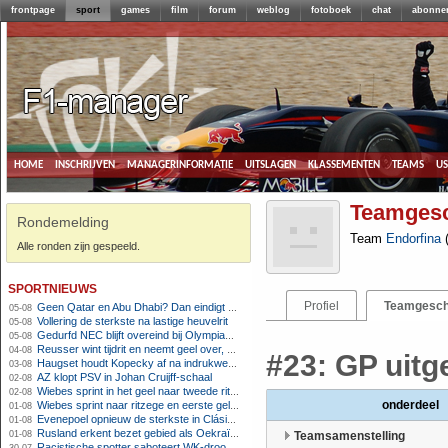
frontpage
sport
games
film
forum
weblog
fotoboek
chat
abonne
home
inschrijven
managerinformatie
uitslagen
klassementen
teams
u
Teamgesc
Rondemelding
Team
Endorfina
Alle ronden zijn gespeeld.
sportnieuws
Profiel
Teamgesch
Geen Qatar en Abu Dhabi? Dan eindigt Formule 1-seizoen mogelijk in Europa
05-08
Vollering de sterkste na lastige heuvelrit
05-08
Gedurfd NEC blijft overeind bij Olympiakos
05-08
Reusser wint tijdrit en neemt geel over, Nooijen knap tweede
04-08
#23: GP uitg
Haugset houdt Kopecky af na indrukwekkende solo van 86 kilometer
03-08
AZ klopt PSV in Johan Cruijff-schaal
02-08
Wiebes sprint in het geel naar tweede ritzege
02-08
onderdeel
Wiebes sprint naar ritzege en eerste gele trui in Tour Femmes
01-08
Evenepoel opnieuw de sterkste in Clásica San Sebastián
01-08
Rusland erkent bezet gebied als Oekraïens voor opheffing IOC-schorsing
01-08
Teamsamenstelling
Racistische spotter saboteert WK-droom van powerliftster