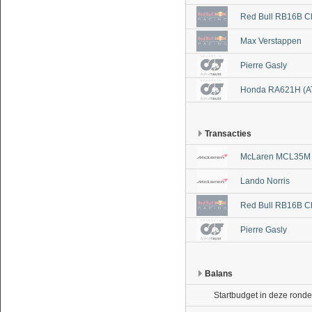
Red Bull RB16B C
Max Verstappen
Pierre Gasly
Honda RA621H (A
Transacties
McLaren MCL35M 
Lando Norris
Red Bull RB16B C
Pierre Gasly
Balans
Startbudget in deze ronde