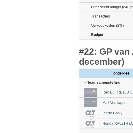
Uitgedeeld budget (640 p
Transacties
Verkoopkosten (2%)
Budget
#22: GP van 
december)
onderdeel
Teamsamenstelling
Red Bull RB16B C
Max Verstappen
Pierre Gasly
Honda RA621H (A