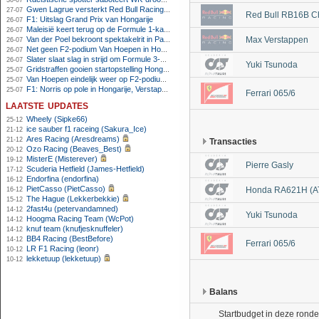
30-07
Gwen Lagrue versterkt Red Bull Racing vanaf 2027
27-07
Red Bull RB16B C
F1: Uitslag Grand Prix van Hongarije
26-07
Maleisië keert terug op de Formule 1-kalender in 2026
26-07
Van der Poel bekroont spektakelrit in Parijs met nipte zege; eindzege Pogacar
Max Verstappen
26-07
Net geen F2-podium Van Hoepen in Hongarije, Leon maakt indruk
26-07
Slater slaat slag in strijd om Formule 3-kampioenschap op Hungaroring
26-07
Yuki Tsunoda
Gridstraffen gooien startopstelling Hongaarse Grand Prix flink overhoop
25-07
Van Hoepen eindelijk weer op F2-podium, Mini wint sprintrace op Hungaroring
25-07
F1: Norris op pole in Hongarije, Verstappen zesde
25-07
Ferrari 065/6
laatste updates
Wheely (Sipke66)
25-12
ice sauber f1 raceing (Sakura_Ice)
21-12
Ares Racing (Aresdreams)
21-12
Transacties
Ozo Racing (Beaves_Best)
20-12
MisterE (Misterever)
19-12
Pierre Gasly
Scuderia Hetfield (James-Hetfield)
17-12
Endorfina (endorfina)
16-12
PietCasso (PietCasso)
Honda RA621H (A
16-12
The Hague (Lekkerbekkie)
15-12
2fast4u (petervandamned)
14-12
Yuki Tsunoda
Hoogma Racing Team (WcPot)
14-12
knuf team (knufjesknuffeler)
14-12
BB4 Racing (BestBefore)
14-12
Ferrari 065/6
LR F1 Racing (leonr)
10-12
lekketuup (lekketuup)
10-12
Balans
Startbudget in deze ronde