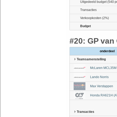
Uitgedeeld budget (540 p
Transacties
Verkoopkosten (2%)
Budget
#20: GP van
onderdeel
Teamsamenstelling
McLaren MCL35M 
Lando Norris
Max Verstappen
Honda RA621H (A
Transacties