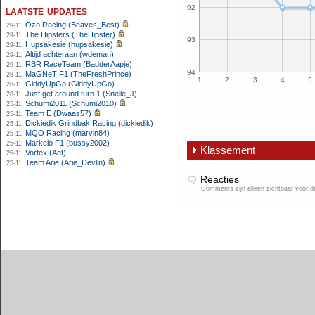
92
laatste updates
Ozo Racing (Beaves_Best)
29-11
The Hipsters (TheHipster)
29-11
93
Hupsakesie (hupsakesie)
29-11
Altijd achteraan (wdeman)
29-11
RBR RaceTeam (BadderAapje)
29-11
94
MaGNeT F1 (TheFreshPrince)
28-11
1
2
3
4
5
GiddyUpGo (GiddyUpGo)
28-11
Just get around turn 1 (Snelle_J)
28-11
Schumi2011 (Schumi2010)
25-11
Team E (Dwaas57)
25-11
Dickiedik Grindbak Racing (dickiedik)
25-11
MQO Racing (marvin84)
25-11
Markelo F1 (bussy2002)
25-11
Klassement
Vortex (Aet)
25-11
Team Arie (Arie_Devlin)
25-11
Reacties
Comments zijn alleen zichtbaar voor 