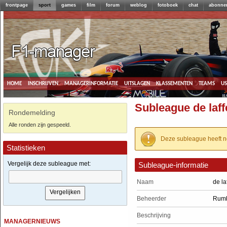
frontpage
sport
games
film
forum
weblog
fotoboek
chat
abonne
home
inschrijven
managerinformatie
uitslagen
klassementen
teams
u
Subleague de laf
Rondemelding
Alle ronden zijn gespeeld.
Deze subleague heeft n
Statistieken
Vergelijk deze subleague met:
Subleague-informatie
Naam
de la
Beheerder
Rum
Beschrijving
managernieuws