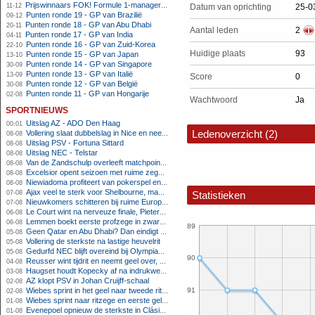
Prijswinnaars FOK! Formule 1-manager 2011
11-12
Datum van oprichting
25-0
Punten ronde 19 - GP van Brazilië
09-12
Punten ronde 18 - GP van Abu Dhabi
20-11
Aantal leden
2
Punten ronde 17 - GP van India
04-11
Punten ronde 16 - GP van Zuid-Korea
22-10
Huidige plaats
93
Punten ronde 15 - GP van Japan
13-10
Punten ronde 14 - GP van Singapore
30-09
Punten ronde 13 - GP van Italië
13-09
Score
0
Punten ronde 12 - GP van België
30-08
Punten ronde 11 - GP van Hongarije
02-08
Wachtwoord
Ja
sportnieuws
Uitslag AZ - ADO Den Haag
00:01
Ledenoverzicht (2)
Vollering slaat dubbelslag in Nice en neemt geel over
08-08
Uitslag PSV - Fortuna Sittard
08-08
Uitslag NEC - Telstar
08-08
Van de Zandschulp overleeft matchpoints, ook Griekspoor verder in Montreal
08-08
Excelsior opent seizoen met ruime zege op promovendus Cambuur
08-08
Niewiadoma profiteert van pokerspel en grijpt geel op Ventoux
08-08
Ajax veel te sterk voor Shelbourne, maar houdt schade beperkt
07-08
Statistieken
Nieuwkomers schitteren bij ruime Europese zege FC Twente
07-08
Le Court wint na nerveuze finale, Pieterse derde
06-08
Lemmen boekt eerste profzege in zware Ronde van Polen-rit
06-08
89
Geen Qatar en Abu Dhabi? Dan eindigt Formule 1-seizoen mogelijk in Europa
05-08
Vollering de sterkste na lastige heuvelrit
05-08
Gedurfd NEC blijft overeind bij Olympiakos
05-08
90
Reusser wint tijdrit en neemt geel over, Nooijen knap tweede
04-08
Haugset houdt Kopecky af na indrukwekkende solo van 86 kilometer
03-08
AZ klopt PSV in Johan Cruijff-schaal
02-08
Wiebes sprint in het geel naar tweede ritzege
91
02-08
Wiebes sprint naar ritzege en eerste gele trui in Tour Femmes
01-08
Evenepoel opnieuw de sterkste in Clásica San Sebastián
01-08