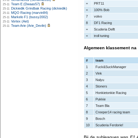
25-11
=
PRT11
Team E (Dwaas57)
25-11
Dickiedik Grindbak Racing (dickiedik)
25-11
=
100% Bob
MQO Racing (marvin84)
25-11
7
volvo
Markelo F1 (bussy2002)
25-11
Vortex (Aet)
25-11
8
DF1 Racing
Team Arie (Arie_Devlin)
25-11
=
Scuderia Delft
=
troll tuning
Algemeen klassement na 
#
team
1
Fuck&SuckManager
2
Vink
3
Nalyu
4
Stoners
5
Honkietonkie Racing
6
Pukkie
7
Team Bla
8
Creeper14 racing team
9
Bosch
10
Scuderia Ferdorie!
Bij de subleagues was
F1 