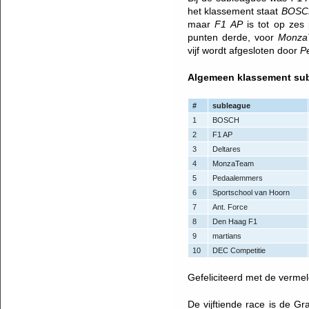
het klassement staat
BOSC
maar
F1 AP
is tot op zes
punten derde, voor
Monza
vijf wordt afgesloten door
P
Algemeen klassement sub
#
subleague
1
BOSCH
2
F1 AP
3
Deltares
4
MonzaTeam
5
Pedaalemmers
6
Sportschool van Hoorn
7
Ant. Force
8
Den Haag F1
9
martians
10
DEC Competitie
Gefeliciteerd met de vermeld
De vijftiende race is de 