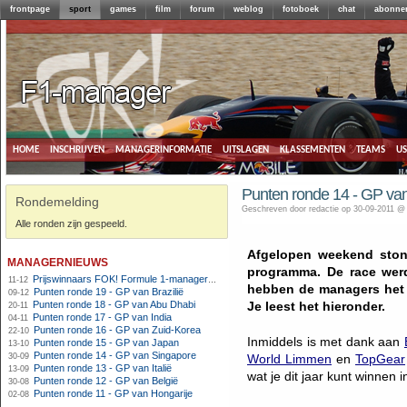
frontpage
sport
games
film
forum
weblog
fotoboek
chat
abonne
home
inschrijven
managerinformatie
uitslagen
klassementen
teams
u
Punten ronde 14 - GP va
Rondemelding
Geschreven door redactie op 30-09-2011 @
Alle ronden zijn gespeeld.
Afgelopen weekend ston
managernieuws
programma. De race wer
Prijswinnaars FOK! Formule 1-manager 2011
11-12
hebben de managers het
Punten ronde 19 - GP van Brazilië
09-12
Punten ronde 18 - GP van Abu Dhabi
Je leest het hieronder.
20-11
Punten ronde 17 - GP van India
04-11
Punten ronde 16 - GP van Zuid-Korea
22-10
Inmiddels is met dank aan
Punten ronde 15 - GP van Japan
13-10
Punten ronde 14 - GP van Singapore
30-09
World Limmen
en
TopGear
Punten ronde 13 - GP van Italië
13-09
wat je dit jaar kunt winnen
Punten ronde 12 - GP van België
30-08
Punten ronde 11 - GP van Hongarije
02-08