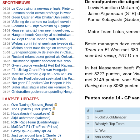
De strafpunten die uitged
sportnieuws
- Lewis Hamilton (McLaren) 
Le Court wint na nerveuze finale, Pieterse derde
06-08
Lemmen boekt eerste profzege in zware Ronde van Polen-rit
- Jaime Alguersuari (STR) d
06-08
Geen Qatar en Abu Dhabi? Dan eindigt Formule 1-seizoen mogelijk in Europa
05-08
- Kamui Kobayashi (Sauber)
Vollering de sterkste na lastige heuvelrit
05-08
Gedurfd NEC blijft overeind bij Olympiakos
05-08
Reusser wint tijdrit en neemt geel over, Nooijen knap tweede
04-08
- Motor Team Lotus, versnel
Haugset houdt Kopecky af na indrukwekkende solo van 86 kilometer
03-08
AZ klopt PSV in Johan Cruijff-schaal
02-08
Beste managers deze ron
Wiebes sprint in het geel naar tweede ritzege
02-08
Wiebes sprint naar ritzege en eerste gele trui in Tour Femmes
01-08
Team
en Ef Won met 380 p
Evenepoel opnieuw de sterkste in Clásica San Sebastián
01-08
voor
fork racing, PRT11
en
Rusland erkent bezet gebied als Oekraïens voor opheffing IOC-schorsing
01-08
Racistische spotter saboteert WK-droom van powerliftster
30-07
Gwen Lagrue versterkt Red Bull Racing vanaf 2027
27-07
In het klassement heeft
F
F1: Uitslag Grand Prix van Hongarije
26-07
met 3227 punten, voor
Vin
Maleisië keert terug op de Formule 1-kalender in 2026
26-07
Van der Poel bekroont spektakelrit in Parijs met nipte zege; eindzege Pogacar
26-07
met 3149 punten, voor
Sto
Net geen F2-podium Van Hoepen in Hongarije, Leon maakt indruk
26-07
Racing
die op 3068 punten 
Slater slaat slag in strijd om Formule 3-kampioenschap op Hungaroring
26-07
Gridstraffen gooien startopstelling Hongaarse Grand Prix flink overhoop
25-07
Punten ronde 14 - GP van
laatste updates
Ozo Racing (Beaves_Best)
29-11
The Hipsters (TheHipster)
29-11
#
team
Hupsakesie (hupsakesie)
29-11
1
Fuck&SuckManager
Altijd achteraan (wdeman)
29-11
RBR RaceTeam (BadderAapje)
29-11
=
Woody's Top Team
MaGNeT F1 (TheFreshPrince)
28-11
=
Ef Won
GiddyUpGo (GiddyUpGo)
28-11
Just get around turn 1 (Snelle_J)
28-11
4
fork racing
Schumi2011 (Schumi2010)