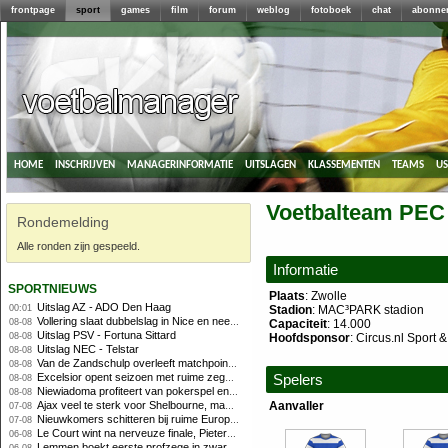
frontpage
sport
games
film
forum
weblog
fotoboek
chat
abonne
home
inschrijven
managerinformatie
uitslagen
klassementen
teams
u
Voetbalteam PEC
Rondemelding
Alle ronden zijn gespeeld.
Informatie
sportnieuws
Plaats
: Zwolle
Uitslag AZ - ADO Den Haag
00:01
Stadion
: MAC³PARK stadion
Vollering slaat dubbelslag in Nice en neemt geel over
08-08
Capaciteit
: 14.000
Uitslag PSV - Fortuna Sittard
08-08
Hoofdsponsor
: Circus.nl Sport 
Uitslag NEC - Telstar
08-08
Van de Zandschulp overleeft matchpoints, ook Griekspoor verder in Montreal
08-08
Excelsior opent seizoen met ruime zege op promovendus Cambuur
Spelers
08-08
Niewiadoma profiteert van pokerspel en grijpt geel op Ventoux
08-08
Ajax veel te sterk voor Shelbourne, maar houdt schade beperkt
Aanvaller
07-08
Nieuwkomers schitteren bij ruime Europese zege FC Twente
07-08
Le Court wint na nerveuze finale, Pieterse derde
06-08
Lemmen boekt eerste profzege in zware Ronde van Polen-rit