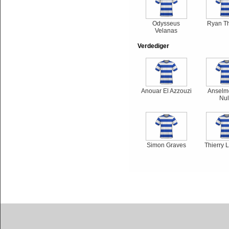
Odysseus
Ryan T
Velanas
Verdediger
Anouar El Azzouzi
Anselm
Nul
Simon Graves
Thierry 