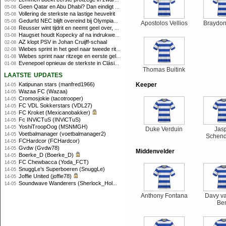
06-08
Geen Qatar en Abu Dhabi? Dan eindigt Formule 1-seizoen mogelijk in Europa
05-08
Vollering de sterkste na lastige heuvelrit
05-08
Gedurfd NEC blijft overeind bij Olympiakos
05-08
Apostolos Vellios
Braydo
Reusser wint tijdrit en neemt geel over, Nooijen knap tweede
04-08
Haugset houdt Kopecky af na indrukwekkende solo van 86 kilometer
03-08
AZ klopt PSV in Johan Cruijff-schaal
02-08
Wiebes sprint in het geel naar tweede ritzege
02-08
Wiebes sprint naar ritzege en eerste gele trui in Tour Femmes
01-08
Evenepoel opnieuw de sterkste in Clásica San Sebastián
01-08
Thomas Buitink
laatste updates
Katipunan stars (manfred1966)
Keeper
14-05
Wazaa FC (Wazaa)
14-05
Cromosjokie (tacotrooper)
14-05
FC VDL Sokkerstars (VDL27)
14-05
FC Kroket (Mexicanobakker)
14-05
Fc INViCTuS (INViCTuS)
14-05
YoshiTroopOog (MSNMGH)
14-05
Duke Verduin
Jas
Voetbalmanager (voetbalmanager2)
14-05
Schend
FCHardcor (FCHardcor)
14-05
Gvdw (Gvdw78)
14-05
Middenvelder
Boerke_D (Boerke_D)
14-05
FC Chewbacca (Yoda_FCT)
14-05
SnuggLe’s Superboeren (SnuggLe)
14-05
Joffie United (joffie78)
14-05
Soundwave Wanderers (Sherlock_Holmes)
14-05
Anthony Fontana
Davy v
Be