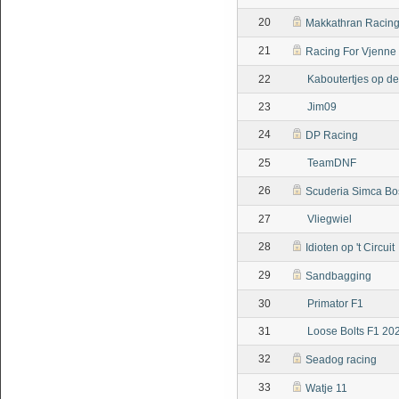
20
Makkathran Racin
21
Racing For Vjenne
22
Kaboutertjes op d
23
Jim09
24
DP Racing
25
TeamDNF
26
Scuderia Simca Bo
27
Vliegwiel
28
Idioten op 't Circuit
29
Sandbagging
30
Primator F1
31
Loose Bolts F1 20
32
Seadog racing
33
Watje 11