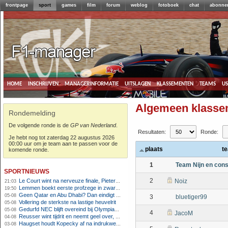
frontpage
sport
games
film
forum
weblog
fotoboek
chat
abonne
home
inschrijven
managerinformatie
uitslagen
klassementen
teams
u
Algemeen klasse
Rondemelding
De volgende ronde is de
GP van Nederland
.
Resultaten:
Ronde:
Je hebt nog tot zaterdag 22 augustus 2026
00:00 uur om je team aan te passen voor de
plaats
t
komende ronde.
1
Team Nijn en con
sportnieuws
2
Le Court wint na nerveuze finale, Pieterse derde
Noiz
21:03
Lemmen boekt eerste profzege in zware Ronde van Polen-rit
19:50
Geen Qatar en Abu Dhabi? Dan eindigt Formule 1-seizoen mogelijk in Europa
05-08
3
bluetiger99
Vollering de sterkste na lastige heuvelrit
05-08
Gedurfd NEC blijft overeind bij Olympiakos
05-08
4
JacoM
Reusser wint tijdrit en neemt geel over, Nooijen knap tweede
04-08
Haugset houdt Kopecky af na indrukwekkende solo van 86 kilometer
03-08