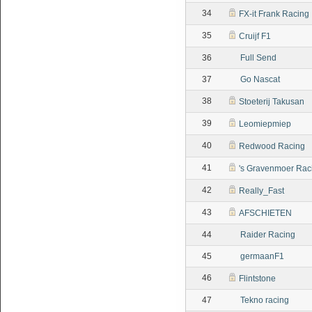
34
FX-it Frank Racing
35
Cruijf F1
36
Full Send
37
Go Nascat
38
Stoeterij Takusan
39
Leomiepmiep
40
Redwood Racing
41
's Gravenmoer Rac
42
Really_Fast
43
AFSCHIETEN
44
Raider Racing
45
germaanF1
46
Flintstone
47
Tekno racing