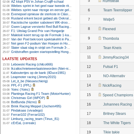
5
Rumsteak
AZ klopt PSV in Johan Cruijff-schaal
02-08
Wiebes sprint in het geel naar tweede ritzege
02-08
Wiebes sprint naar ritzege en eerste gele trui in Tour Femmes
6
Team Teenslipper
01-08
Evenepoel opnieuw de sterkste in Clásica San Sebastián
01-08
Rusland erkent bezet gebied als Oekraïens voor opheffing IOC-schorsing
01-08
7
Watje5
Racistische spotter saboteert WK-droom van powerliftster
30-07
Gwen Lagrue versterkt Red Bull Racing vanaf 2027
27-07
8
Flexned
F1: Uitslag Grand Prix van Hongarije
26-07
Maleisië keert terug op de Formule 1-kalender in 2026
26-07
9
Thombola
Van der Poel bekroont spektakelrit in Parijs met nipte zege; eindzege Pogacar
26-07
Net geen F2-podium Van Hoepen in Hongarije, Leon maakt indruk
26-07
Slater slaat slag in strijd om Formule 3-kampioenschap op Hungaroring
10
Tean Kneis
26-07
Gridstraffen gooien startopstelling Hongaarse Grand Prix flink overhoop
25-07
11
JimmyRacing34
laatste updates
Lebowski Racing (chilco666)
15:50
12
Futsal F1
Ikzaltochnietweerlaatsteworden (Niet-niels)
13:56
Kaboutertjes op de bank (IlDuce1981)
11:47
13
NO-Alternativ
Leapmoter racing (Jimmy2015)
11:45
Let_it_be (Nieuwschierig)
05-08
14
PPL-F1 (PPL)
NickRacing
04-08
Yoinc (Yoinc)
03-08
Plantinga Racing F1 Team (MotorHunter)
03-08
15
Speed Champions
Christmas Girl (WPOP)
02-08
BotBunda (Nizno)
01-08
16
Johannes Racing
Brink Racing Meppel (Jochem495)
01-08
Pindakaas (vivadego)
31-07
17
Britney Stears
Ferrari102 (Ferrari102)
31-07
Limburg_racing_team (Tinus_81)
31-07
18
The White Tigers
cErEaL (cerealx)
31-07
19
Tikie takie