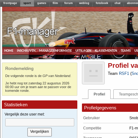
frontpage
sport
games
film
forum
weblog
fotoboek
chat
abonne
home
inschrijven
managerinformatie
uitslagen
klassementen
teams
u
Profiel 
Rondemelding
Team
RSF1
(
Sn
De volgende ronde is de
GP van Nederland
.
Je hebt nog tot zaterdag 22 augustus 2026
00:00 uur om je team aan te passen voor de
komende ronde.
Profiel
Teamgesch
Statistieken
Profielgegevens
Vergelijk deze user met:
Gebruiker
Snob
Competitie
F1-m