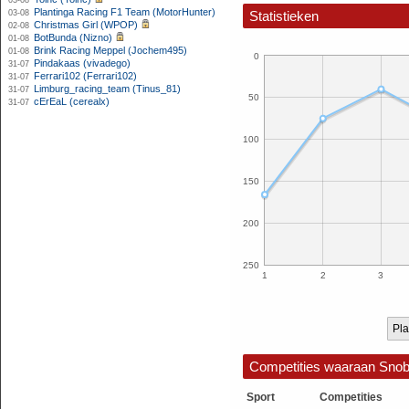
03-08
Plantinga Racing F1 Team (MotorHunter)
03-08
Statistieken
Christmas Girl (WPOP)
02-08
BotBunda (Nizno)
01-08
Brink Racing Meppel (Jochem495)
01-08
0
Pindakaas (vivadego)
31-07
Ferrari102 (Ferrari102)
31-07
Limburg_racing_team (Tinus_81)
31-07
50
cErEaL (cerealx)
31-07
100
150
200
250
1
2
3
Pla
Competities waaraan Sno
Sport
Competities