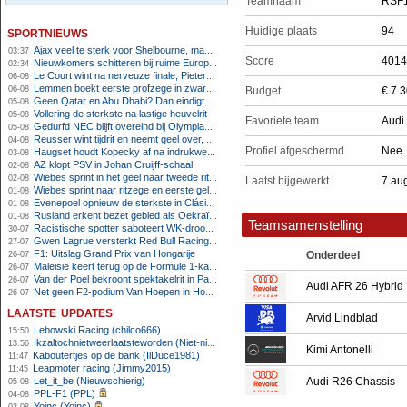
Teamnaam
RSF
sportnieuws
Huidige plaats
94
Ajax veel te sterk voor Shelbourne, maar houdt schade beperkt
03:37
Score
4014
Nieuwkomers schitteren bij ruime Europese zege FC Twente
02:34
Le Court wint na nerveuze finale, Pieterse derde
06-08
Lemmen boekt eerste profzege in zware Ronde van Polen-rit
06-08
Budget
€ 7.
Geen Qatar en Abu Dhabi? Dan eindigt Formule 1-seizoen mogelijk in Europa
05-08
Vollering de sterkste na lastige heuvelrit
05-08
Favoriete team
Audi
Gedurfd NEC blijft overeind bij Olympiakos
05-08
Reusser wint tijdrit en neemt geel over, Nooijen knap tweede
04-08
Profiel afgeschermd
Nee
Haugset houdt Kopecky af na indrukwekkende solo van 86 kilometer
03-08
AZ klopt PSV in Johan Cruijff-schaal
02-08
Wiebes sprint in het geel naar tweede ritzege
02-08
Laatst bijgewerkt
7 au
Wiebes sprint naar ritzege en eerste gele trui in Tour Femmes
01-08
Evenepoel opnieuw de sterkste in Clásica San Sebastián
01-08
Rusland erkent bezet gebied als Oekraïens voor opheffing IOC-schorsing
01-08
Teamsamenstelling
Racistische spotter saboteert WK-droom van powerliftster
30-07
Gwen Lagrue versterkt Red Bull Racing vanaf 2027
27-07
F1: Uitslag Grand Prix van Hongarije
Onderdeel
26-07
Maleisië keert terug op de Formule 1-kalender in 2026
26-07
Van der Poel bekroont spektakelrit in Parijs met nipte zege; eindzege Pogacar
26-07
Audi AFR 26 Hybrid
Net geen F2-podium Van Hoepen in Hongarije, Leon maakt indruk
26-07
laatste updates
Arvid Lindblad
Lebowski Racing (chilco666)
15:50
Ikzaltochnietweerlaatsteworden (Niet-niels)
13:56
Kimi Antonelli
Kaboutertjes op de bank (IlDuce1981)
11:47
Leapmoter racing (Jimmy2015)
11:45
Let_it_be (Nieuwschierig)
Audi R26 Chassis
05-08
PPL-F1 (PPL)
04-08
Yoinc (Yoinc)