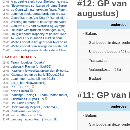
#12: GP van 
Ajax veel te sterk voor Shelbourne, maar houdt schade beperkt
07-08
Nieuwkomers schitteren bij ruime Europese zege FC Twente
07-08
Le Court wint na nerveuze finale, Pieterse derde
06-08
augustus)
Lemmen boekt eerste profzege in zware Ronde van Polen-rit
06-08
Geen Qatar en Abu Dhabi? Dan eindigt Formule 1-seizoen mogelijk in Europa
05-08
Vollering de sterkste na lastige heuvelrit
05-08
onderdeel
Gedurfd NEC blijft overeind bij Olympiakos
05-08
Reusser wint tijdrit en neemt geel over, Nooijen knap tweede
04-08
Balans
Haugset houdt Kopecky af na indrukwekkende solo van 86 kilometer
03-08
AZ klopt PSV in Johan Cruijff-schaal
02-08
Wiebes sprint in het geel naar tweede ritzege
Startbudget in deze ronde
02-08
Wiebes sprint naar ritzege en eerste gele trui in Tour Femmes
01-08
Evenepoel opnieuw de sterkste in Clásica San Sebastián
01-08
Uitgedeeld budget (458 p
laatste updates
Transacties
Team Hopeloos (bbfakir)
09:52
Lebowski Racing (chilco666)
06-08
Verkoopkosten (2%)
Ikzaltochnietweerlaatsteworden (Niet-niels)
06-08
Kaboutertjes op de bank (IlDuce1981)
06-08
Budget
Leapmoter racing (Jimmy2015)
06-08
Let_it_be (Nieuwschierig)
05-08
PPL-F1 (PPL)
04-08
Yoinc (Yoinc)
03-08
#11: GP van H
Plantinga Racing F1 Team (MotorHunter)
03-08
Christmas Girl (WPOP)
02-08
BotBunda (Nizno)
01-08
onderdeel
Brink Racing Meppel (Jochem495)
01-08
Pindakaas (vivadego)
31-07
Ferrari102 (Ferrari102)
Balans
31-07
Limburg_racing_team (Tinus_81)
31-07
Startbudget in deze ronde