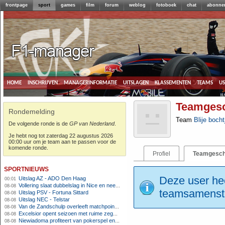
frontpage
sport
games
film
forum
weblog
fotoboek
chat
abonne
home
inschrijven
managerinformatie
uitslagen
klassementen
teams
u
Teamgesc
Rondemelding
Team
Blije boch
De volgende ronde is de
GP van Nederland
.
Je hebt nog tot zaterdag 22 augustus 2026
00:00 uur om je team aan te passen voor de
komende ronde.
Profiel
Teamgesch
sportnieuws
Deze user hee
Uitslag AZ - ADO Den Haag
00:01
Vollering slaat dubbelslag in Nice en neemt geel over
08-08
teamsamenstel
Uitslag PSV - Fortuna Sittard
08-08
Uitslag NEC - Telstar
08-08
Van de Zandschulp overleeft matchpoints, ook Griekspoor verder in Montreal
08-08
Excelsior opent seizoen met ruime zege op promovendus Cambuur
08-08
Niewiadoma profiteert van pokerspel en grijpt geel op Ventoux
08-08