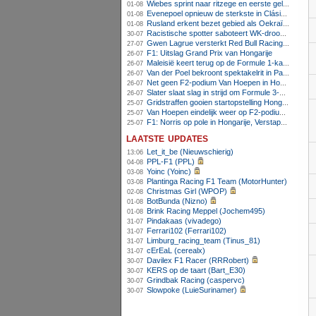
Wiebes sprint naar ritzege en eerste gele trui in Tour Femmes
01-08
Evenepoel opnieuw de sterkste in Clásica San Sebastián
01-08
Rusland erkent bezet gebied als Oekraïens voor opheffing IOC-schorsing
01-08
Racistische spotter saboteert WK-droom van powerliftster
30-07
Gwen Lagrue versterkt Red Bull Racing vanaf 2027
27-07
F1: Uitslag Grand Prix van Hongarije
26-07
Maleisië keert terug op de Formule 1-kalender in 2026
26-07
Van der Poel bekroont spektakelrit in Parijs met nipte zege; eindzege Pogacar
26-07
Net geen F2-podium Van Hoepen in Hongarije, Leon maakt indruk
26-07
Slater slaat slag in strijd om Formule 3-kampioenschap op Hungaroring
26-07
Gridstraffen gooien startopstelling Hongaarse Grand Prix flink overhoop
25-07
Van Hoepen eindelijk weer op F2-podium, Mini wint sprintrace op Hungaroring
25-07
F1: Norris op pole in Hongarije, Verstappen zesde
25-07
laatste updates
Let_it_be (Nieuwschierig)
13:06
PPL-F1 (PPL)
04-08
Yoinc (Yoinc)
03-08
Plantinga Racing F1 Team (MotorHunter)
03-08
Christmas Girl (WPOP)
02-08
BotBunda (Nizno)
01-08
Brink Racing Meppel (Jochem495)
01-08
Pindakaas (vivadego)
31-07
Ferrari102 (Ferrari102)
31-07
Limburg_racing_team (Tinus_81)
31-07
cErEaL (cerealx)
31-07
Davilex F1 Racer (RRRobert)
30-07
KERS op de taart (Bart_E30)
30-07
Grindbak Racing (caspervc)
30-07
Slowpoke (LuieSurinamer)
30-07