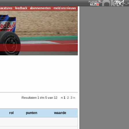
vacatures
feedback
abonnementen
meld ons nieuws
Resultaten 1 t/m 5 van 12
«
1
2
3
»
rol
punten
waarde