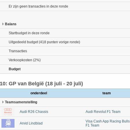
Er zijn geen transacties in deze ronde
Balans
Startbudget in deze ronde
Uitgedeeld budget (418 punten vorige ronde)
Transacties
Verkoopkosten (2%)
Budget
10: GP van België (18 juli - 20 juli)
onderdeel
team
Teamsamenstelling
Audi R26 Chassis
Audi Revolut F1 Team
Visa Cash App Racing Bulls
Arvid Lindblad
F1 Team