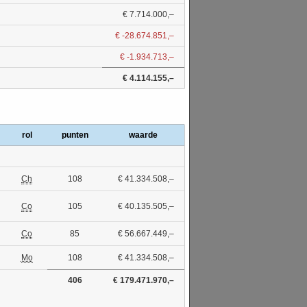
€ 7.714.000,–
€ -28.674.851,–
€ -1.934.713,–
€ 4.114.155,–
rol
punten
waarde
Ch
108
€ 41.334.508,–
Co
105
€ 40.135.505,–
Co
85
€ 56.667.449,–
Mo
108
€ 41.334.508,–
406
€ 179.471.970,–