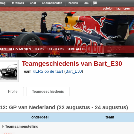
blog
fotoboek
chat
abonnementen
zoeken
dm
colofon
faq
crew
agen
klassementen
teams
userteams
subleagues
Teamgeschiedenis van Bart_E30
Team
KERS op de taart
(
Bart_E30
)
Profiel
Teamgeschiedenis
12: GP van Nederland (22 augustus - 24 augustus)
onderdeel
team
Teamsamenstelling