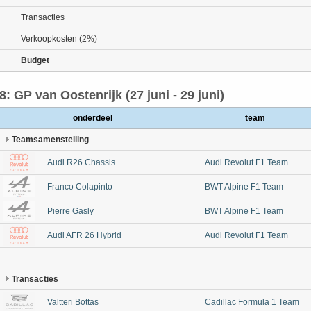
Transacties
Verkoopkosten (2%)
Budget
8: GP van Oostenrijk (27 juni - 29 juni)
onderdeel
team
Teamsamenstelling
Audi R26 Chassis
Audi Revolut F1 Team
Franco Colapinto
BWT Alpine F1 Team
Pierre Gasly
BWT Alpine F1 Team
Audi AFR 26 Hybrid
Audi Revolut F1 Team
Transacties
Valtteri Bottas
Cadillac Formula 1 Team