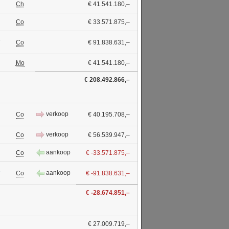
Ch
€ 41.541.180,–
Co
€ 33.571.875,–
1
Co
€ 91.838.631,–
Mo
€ 41.541.180,–
€ 208.492.866,–
verkoop
Co
€ 40.195.708,–
verkoop
Co
€ 56.539.947,–
aankoop
Co
€ -33.571.875,–
1
aankoop
Co
€ -91.838.631,–
€ -28.674.851,–
€ 27.009.719,–