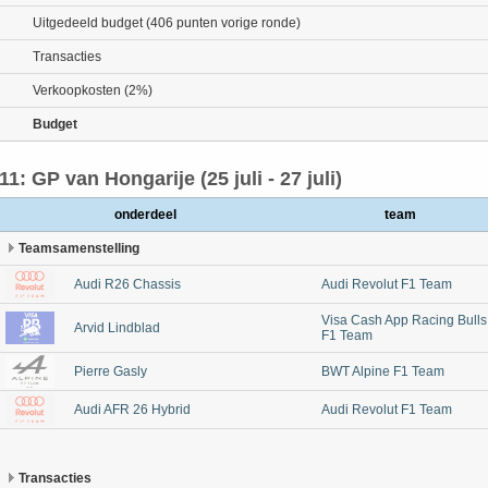
Uitgedeeld budget (406 punten vorige ronde)
Transacties
Verkoopkosten (2%)
Budget
11: GP van Hongarije (25 juli - 27 juli)
onderdeel
team
Teamsamenstelling
Audi R26 Chassis
Audi Revolut F1 Team
Visa Cash App Racing Bulls
Arvid Lindblad
F1 Team
Pierre Gasly
BWT Alpine F1 Team
Audi AFR 26 Hybrid
Audi Revolut F1 Team
Transacties