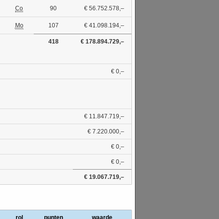
Co
90
€ 56.752.578,–
Mo
107
€ 41.098.194,–
418
€ 178.894.729,–
€ 0,–
€ 11.847.719,–
€ 7.220.000,–
€ 0,–
€ 0,–
€ 19.067.719,–
rol
punten
waarde