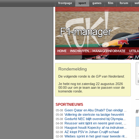
frontpage
sport
games
film
forum
we
home
inschrijven
managerinformatie
uitsl
Rondemelding
De volgende ronde is de
GP van Nederland
.
Je hebt nog tot zaterdag 22 augustus 2026
00:00 uur om je team aan te passen voor de
komende ronde.
sportnieuws
Geen Qatar en Abu Dhabi? Dan eindigt Formule 1-seizoen mogelijk in Europa
#
05-08
Vollering de sterkste na lastige heuvelrit
05-08
Gedurfd NEC blijft overeind bij Olympiakos
05-08
Reusser wint tijdrit en neemt geel over, Nooijen knap tweede
04-08
Haugset houdt Kopecky af na indrukwekkende solo van 86 kilometer
03-08
AZ klopt PSV in Johan Cruijff-schaal
02-08
Wiebes sprint in het geel naar tweede ritzege
02-08