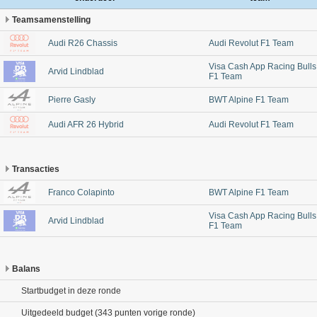
Teamsamenstelling
Audi R26 Chassis
Audi Revolut F1 Team
Visa Cash App Racing Bulls
Arvid Lindblad
F1 Team
Pierre Gasly
BWT Alpine F1 Team
Audi AFR 26 Hybrid
Audi Revolut F1 Team
Transacties
Franco Colapinto
BWT Alpine F1 Team
Visa Cash App Racing Bulls
Arvid Lindblad
F1 Team
Balans
Startbudget in deze ronde
Uitgedeeld budget (343 punten vorige ronde)