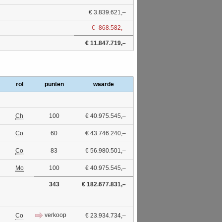
€ 3.839.621,–
€ -868.582,–
€ 11.847.719,–
rol
punten
waarde
Ch
100
€ 40.975.545,–
Co
60
€ 43.746.240,–
Co
83
€ 56.980.501,–
Mo
100
€ 40.975.545,–
343
€ 182.677.831,–
verkoop
Co
€ 23.934.734,–