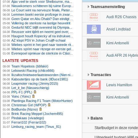
Ajax veel te sterk voor Shelbourne, maar houdt schade beperkt
07-08
Nieuwkomers schitteren bij ruime Europese zege FC Twente
07-08
Teamsamenstelling
Le Court wint na nerveuze finale, Pieterse derde
06-08
Lemmen boekt eerste profzege in zware Ronde van Polen-rit
06-08
Audi R26 Chassis
Geen Qatar en Abu Dhabi? Dan eindigt Formule 1-seizoen mogelijk in Europa
05-08
Vollering de sterkste na lastige heuvelrit
05-08
Gedurfd NEC blijft overeind bij Olympiakos
05-08
Arvid Lindblad
Reusser wint tijdrit en neemt geel over, Nooijen knap tweede
04-08
Haugset houdt Kopecky af na indrukwekkende solo van 86 kilometer
03-08
AZ klopt PSV in Johan Cruijff-schaal
02-08
Kimi Antonelli
Wiebes sprint in het geel naar tweede ritzege
02-08
Wiebes sprint naar ritzege en eerste gele trui in Tour Femmes
01-08
Evenepoel opnieuw de sterkste in Clásica San Sebastián
01-08
Audi AFR 26 Hybri
laatste updates
Team Hopeloos (bbfakir)
08-08
Lebowski Racing (chilco666)
06-08
Transacties
Ikzaltochnietweerlaatsteworden (Niet-niels)
06-08
Kaboutertjes op de bank (IlDuce1981)
06-08
Leapmoter racing (Jimmy2015)
06-08
Lewis Hamilton
Let_it_be (Nieuwschierig)
05-08
PPL-F1 (PPL)
04-08
Yoinc (Yoinc)
03-08
Kimi Antonelli
Plantinga Racing F1 Team (MotorHunter)
03-08
Christmas Girl (WPOP)
02-08
BotBunda (Nizno)
01-08
Brink Racing Meppel (Jochem495)
01-08
Pindakaas (vivadego)
Balans
31-07
Ferrari102 (Ferrari102)
31-07
Limburg_racing_team (Tinus_81)
31-07
Startbudget in deze ronde
Uitgedeeld budget (486 p