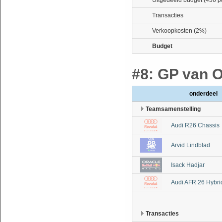
Uitgedeeld budget (436 p
Transacties
Verkoopkosten (2%)
Budget
#8: GP van Oo
onderdeel
Teamsamenstelling
Audi R26 Chassis
Arvid Lindblad
Isack Hadjar
Audi AFR 26 Hybri
Transacties