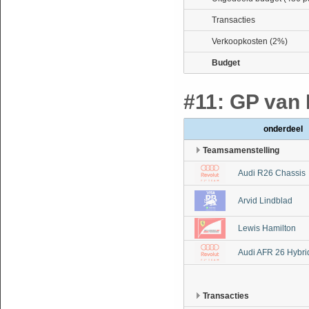
Transacties
Verkoopkosten (2%)
Budget
#11: GP van H
onderdeel
Teamsamenstelling
Audi R26 Chassis
Arvid Lindblad
Lewis Hamilton
Audi AFR 26 Hybri
Transacties