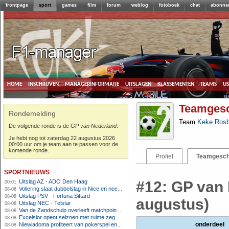
frontpage
sport
games
film
forum
weblog
fotoboek
chat
abonne
home
inschrijven
managerinformatie
uitslagen
klassementen
teams
u
Teamgesc
Rondemelding
Team
Keke Rosb
De volgende ronde is de
GP van Nederland
.
Je hebt nog tot zaterdag 22 augustus 2026
00:00 uur om je team aan te passen voor de
komende ronde.
Profiel
Teamgesch
sportnieuws
Uitslag AZ - ADO Den Haag
#12: GP van 
00:01
Vollering slaat dubbelslag in Nice en neemt geel over
08-08
Uitslag PSV - Fortuna Sittard
08-08
augustus)
Uitslag NEC - Telstar
08-08
Van de Zandschulp overleeft matchpoints, ook Griekspoor verder in Montreal
08-08
Excelsior opent seizoen met ruime zege op promovendus Cambuur
08-08
onderdeel
Niewiadoma profiteert van pokerspel en grijpt geel op Ventoux
08-08