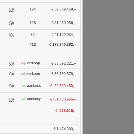
Co
124
€ 39.589.458,–
Co
128
€ 51.430.956,–
Mo
80
€ 41.159.934,–
412
€ 173.340.282,–
verkoop
Co
€ 33.592.221,–
verkoop
Co
€ 56.752.578,–
aankoop
Co
€ -39.589.458,–
aankoop
Co
€ -51.430.956,–
€ -675.615,–
€ 1.474.303,–