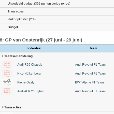
Uitgedeeld budget (362 punten vorige ronde)
Transacties
Verkoopkosten (2%)
Budget
8: GP van Oostenrijk (27 juni - 29 juni)
onderdeel
team
Teamsamenstelling
Audi R26 Chassis
Audi Revolut F1 Team
Nico Hülkenberg
Audi Revolut F1 Team
Pierre Gasly
BWT Alpine F1 Team
Audi AFR 26 Hybrid
Audi Revolut F1 Team
Transacties