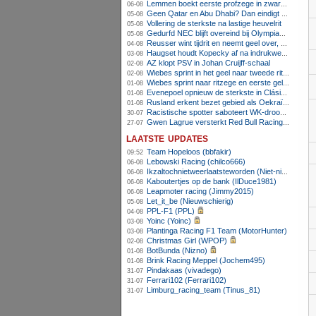
Lemmen boekt eerste profzege in zware Ronde van Polen-rit
06-08
Geen Qatar en Abu Dhabi? Dan eindigt Formule 1-seizoen mogelijk in Europa
05-08
Vollering de sterkste na lastige heuvelrit
05-08
Gedurfd NEC blijft overeind bij Olympiakos
05-08
Reusser wint tijdrit en neemt geel over, Nooijen knap tweede
04-08
Haugset houdt Kopecky af na indrukwekkende solo van 86 kilometer
03-08
AZ klopt PSV in Johan Cruijff-schaal
02-08
Wiebes sprint in het geel naar tweede ritzege
02-08
Wiebes sprint naar ritzege en eerste gele trui in Tour Femmes
01-08
Evenepoel opnieuw de sterkste in Clásica San Sebastián
01-08
Rusland erkent bezet gebied als Oekraïens voor opheffing IOC-schorsing
01-08
Racistische spotter saboteert WK-droom van powerliftster
30-07
Gwen Lagrue versterkt Red Bull Racing vanaf 2027
27-07
laatste updates
Team Hopeloos (bbfakir)
09:52
Lebowski Racing (chilco666)
06-08
Ikzaltochnietweerlaatsteworden (Niet-niels)
06-08
Kaboutertjes op de bank (IlDuce1981)
06-08
Leapmoter racing (Jimmy2015)
06-08
Let_it_be (Nieuwschierig)
05-08
PPL-F1 (PPL)
04-08
Yoinc (Yoinc)
03-08
Plantinga Racing F1 Team (MotorHunter)
03-08
Christmas Girl (WPOP)
02-08
BotBunda (Nizno)
01-08
Brink Racing Meppel (Jochem495)
01-08
Pindakaas (vivadego)
31-07
Ferrari102 (Ferrari102)
31-07
Limburg_racing_team (Tinus_81)
31-07