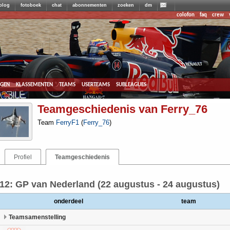
blog
fotoboek
chat
abonnementen
zoeken
dm
colofon
faq
crew
agen
klassementen
teams
userteams
subleagues
Teamgeschiedenis van Ferry_76
Team
FerryF1
(
Ferry_76
)
Profiel
Teamgeschiedenis
12: GP van Nederland (22 augustus - 24 augustus)
onderdeel
team
Teamsamenstelling