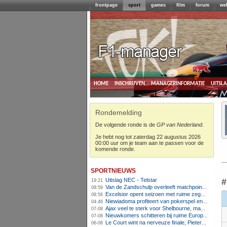
frontpage
sport
games
film
forum
we
home
inschrijven
managerinformatie
uitsl
Rondemelding
De volgende ronde is de
GP van Nederland
.
Je hebt nog tot zaterdag 22 augustus 2026
00:00 uur om je team aan te passen voor de
komende ronde.
sportnieuws
Uitslag NEC - Telstar
#
19:21
Van de Zandschulp overleeft matchpoints, ook Griekspoor verder in Montreal
08:59
Excelsior opent seizoen met ruime zege op promovendus Cambuur
08:56
Niewiadoma profiteert van pokerspel en grijpt geel op Ventoux
04:46
Ajax veel te sterk voor Shelbourne, maar houdt schade beperkt
07-08
Nieuwkomers schitteren bij ruime Europese zege FC Twente
07-08
Le Court wint na nerveuze finale, Pieterse derde
06-08