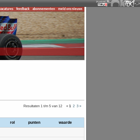
vacatures
feedback
abonnementen
meld ons nieuws
Resultaten 1 t/m 5 van 12
«
1
2
3
»
rol
punten
waarde