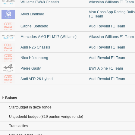
Williams FW48 Chassis
Atlassian Williams F1 Team
Visa Cash App Racing Bulls
Arvid Lindblad
F1 Team
Gabriel Bortoleto
Audi Revolut F1 Team
Mercedes-AMG F1 M17 (Williams)
Atlassian Williams F1 Team
Audi R26 Chassis
Audi Revolut F1 Team
Nico Hülkenberg
Audi Revolut F1 Team
Pierre Gasly
BWT Alpine F1 Team
Audi AFR 26 Hybrid
Audi Revolut F1 Team
Balans
Startbudget in deze ronde
Uitgedeeld budget (319 punten vorige ronde)
Transacties