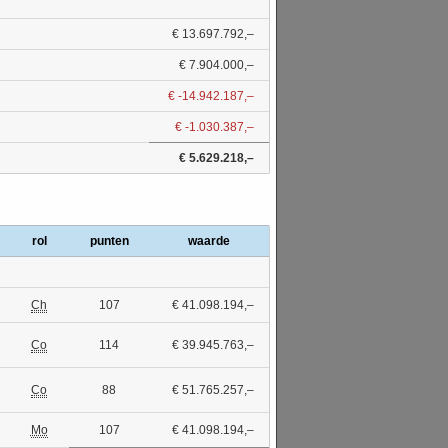
€ 13.697.792,–
€ 7.904.000,–
€ -14.942.187,–
€ -1.030.387,–
€ 5.629.218,–
rol
punten
waarde
Ch
107
€ 41.098.194,–
Co
114
€ 39.945.763,–
Co
88
€ 51.765.257,–
Mo
107
€ 41.098.194,–