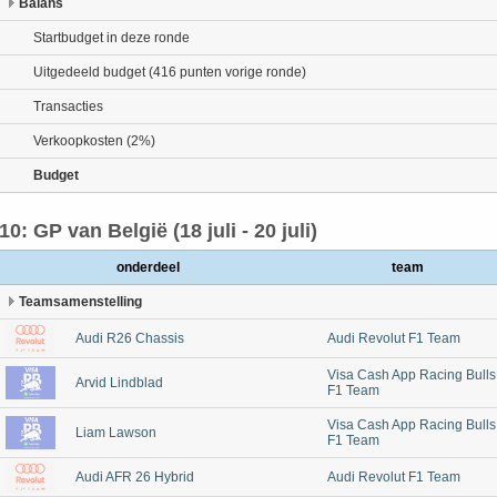
Balans
Startbudget in deze ronde
Uitgedeeld budget (416 punten vorige ronde)
Transacties
Verkoopkosten (2%)
Budget
10: GP van België (18 juli - 20 juli)
onderdeel
team
Teamsamenstelling
Audi R26 Chassis
Audi Revolut F1 Team
Visa Cash App Racing Bulls
Arvid Lindblad
F1 Team
Visa Cash App Racing Bulls
Liam Lawson
F1 Team
Audi AFR 26 Hybrid
Audi Revolut F1 Team