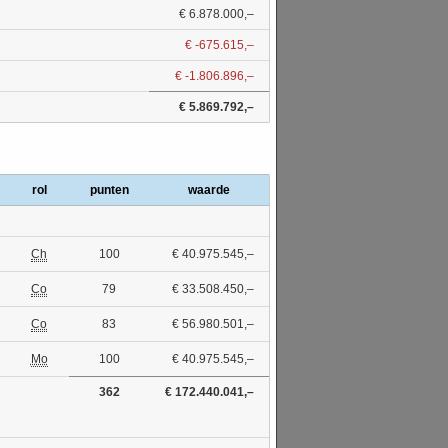
€ 6.878.000,–
€ -675.615,–
€ -1.806.896,–
€ 5.869.792,–
rol
punten
waarde
Ch
100
€ 40.975.545,–
Co
79
€ 33.508.450,–
Co
83
€ 56.980.501,–
Mo
100
€ 40.975.545,–
362
€ 172.440.041,–