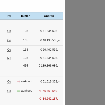
rol
punten
waarde
Ch
108
€ 41.334.508,–
Co
105
€ 40.135.505,–
Co
134
€ 66.461.559,–
Mo
108
€ 41.334.508,–
455
€ 189.266.080,–
verkoop
Co
€ 51.519.372,–
aankoop
Co
€ -66.461.559,–
€ -14.942.187,–