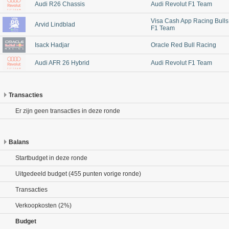
Audi R26 Chassis
Audi Revolut F1 Team
Visa Cash App Racing Bulls
Arvid Lindblad
F1 Team
Isack Hadjar
Oracle Red Bull Racing
Audi AFR 26 Hybrid
Audi Revolut F1 Team
Transacties
Er zijn geen transacties in deze ronde
Balans
Startbudget in deze ronde
Uitgedeeld budget (455 punten vorige ronde)
Transacties
Verkoopkosten (2%)
Budget