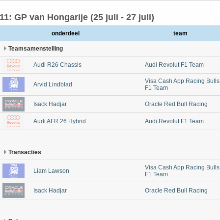
11: GP van Hongarije (25 juli - 27 juli)
onderdeel
team
Teamsamenstelling
Audi R26 Chassis
Audi Revolut F1 Team
Visa Cash App Racing Bulls
Arvid Lindblad
F1 Team
Isack Hadjar
Oracle Red Bull Racing
Audi AFR 26 Hybrid
Audi Revolut F1 Team
Transacties
Visa Cash App Racing Bulls
Liam Lawson
F1 Team
Isack Hadjar
Oracle Red Bull Racing